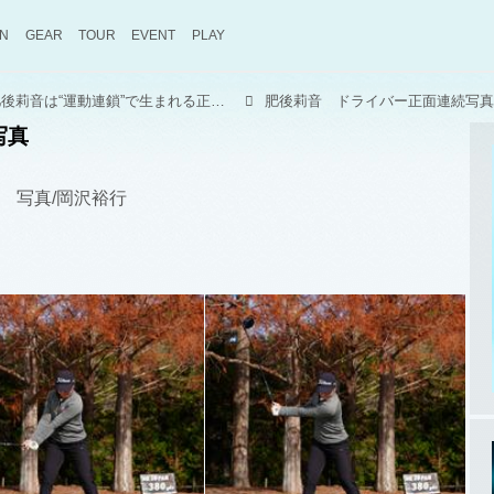
ON
GEAR
TOUR
EVENT
PLAY
米西海岸の最優秀選手！ 肥後莉音は“運動連鎖”で生まれる正確性が武器【新人女子プロのスウィング#16】
肥後莉音 ドライバー正面連続写真
写真
プ 写真/岡沢裕行