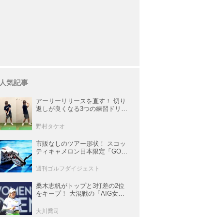
人気記事
アーリーリリースを直す！ 切り
返しが良くなる3つの練習ドリル
を試してみた
野村タケオ
市販なしのツアー形状！ スコッ
ティキャメロン日本限定「GOLO
6・2R」が美しすぎる！【キャメ
ロンマニア宣言】
週刊ゴルフダイジェスト
桑木志帆がトップと3打差の2位
をキープ！ 大混戦の「AIG女子
オープン」で勝みなみ＆古江彩
佳も逆転圏内で運命の最終日へ
大川喬司
【米女子ツアー】