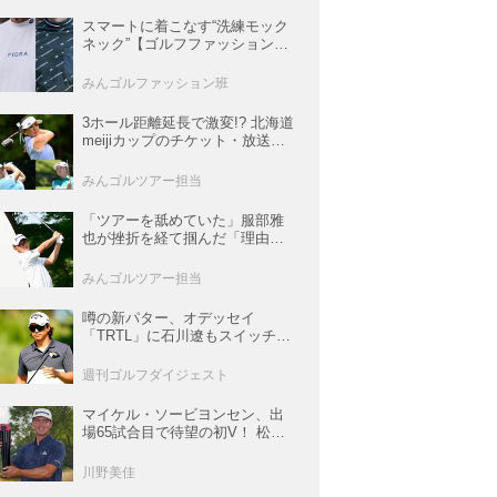
スマートに着こなす“洗練モック
ネック”【ゴルフファッションス
ナップ#57】
みんゴルファッション班
3ホール距離延長で激変!? 北海道
meijiカップのチケット・放送＆
注目選手まとめ【JLPGAトーナ
メント観戦ガイド】
みんゴルツアー担当
「ツアーを舐めていた」服部雅
也が挫折を経て掴んだ「理由あ
る好調」【深掘り! 国内男子ツア
ー次世代スター列伝#45】
みんゴルツアー担当
噂の新パター、オデッセイ
「TRTL」に石川遼もスイッチ！
L字マレットからの“大転換”で成
績上昇中
週刊ゴルフダイジェスト
マイケル・ソービヨンセン、出
場65試合目で待望の初V！ 松山
は35人ごぼう抜きでトップ5入り
【米男子ツアー】
川野美佳