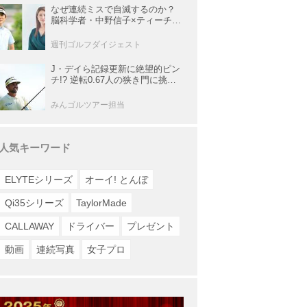
なぜ連続ミスで自滅するのか？
脳科学者・中野信子×ティーチン
グプロ・内藤雄士が明かす脳の
攻略法
週刊ゴルフダイジェスト
J・デイら記録更新に絶望的ピン
チ!? 逆転0.67人の狭き門に挑む
レギュラー最終戦【米男子ツア
ー】
みんゴルツアー担当
人気キーワード
ELYTEシリーズ
オーイ! とんぼ
Qi35シリーズ
TaylorMade
CALLAWAY
ドライバー
プレゼント
動画
連続写真
女子プロ