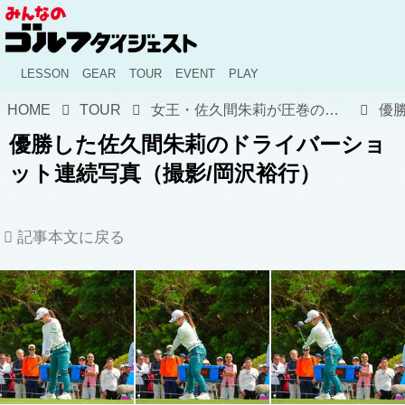
LESSON
GEAR
TOUR
EVENT
PLAY
HOME
TOUR
女王・佐久間朱莉が圧巻の逃げ切り! 亡きジャンボ尾崎へ捧ぐ"開幕V"と、記録ずくめで熱狂した沖縄の4日間【国内女子ツアー】
優勝した佐久間朱莉のドライバーショ
ット連続写真（撮影/岡沢裕行）
記事本文に戻る