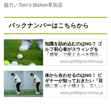
協力／Tom's Bishon草加店
バックナンバーはこちらから
知識を詰め込むのはNG？ ゴ
ルフ初心者がスウィングを
「感覚」で覚えるべき理由 -
みんなのゴルフダイジェスト
www.golfdigest-minna.jp
ゴルフを始めたばかりのビギナー
にとって、スウィングについての
体から合わせるのはNG！ ビ
疑問は尽きない。埼玉県草加市の
ギナーが知っておきたい「目
ゴルフスクール「Tom's Bishon草
標に真っすぐ構える」正しい
加店」専属のJJコーチに、スウィ
手順 - みんなのゴルフダイジ
www.golfdigest-minna.jp
ング上達のために「感覚と座学、
ェスト
どちらが大事か？」について教え
ゴルフを始めたばかりのビギナー
てもらった。
にとって、スウィングについての