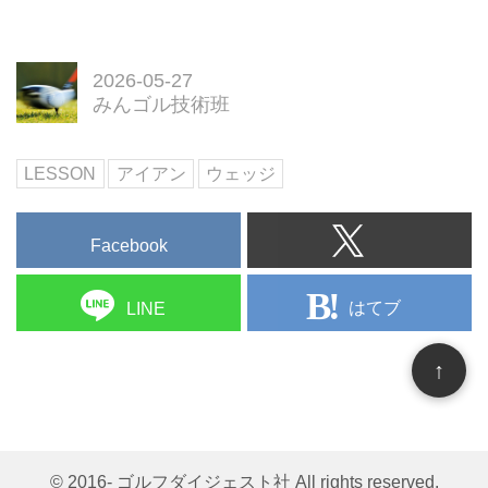
疑問は尽きない。埼玉県草加市の
ゴルフスクール「Tom's Bishon草
加店」専属のJJコーチに「目標に
2026-05-27
対して構える時の注意点」につい
みんゴル技術班
て教えてもらった。
LESSON
アイアン
ウェッジ
Facebook
はてブ
LINE
↑
© 2016- ゴルフダイジェスト社 All rights reserved.