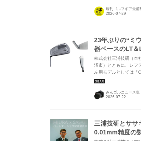
る。
週刊ゴルフギア最前
23年ぶりの“ミ
器ベースのLT＆
株式会社三浦技研（本
沼市）とともに、レフ
左用モデルとしては「CB
1008」と「CB-3
る「極上の打感」と「
みんゴルニュース班
三浦技研とササ
0.01mm精度