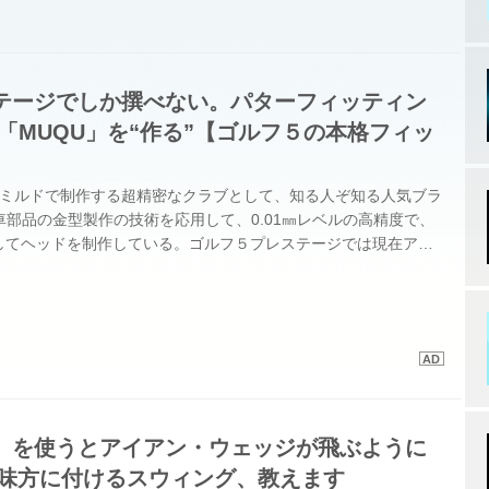
テージでしか撰べない。パターフィッティン
「MUQU」を“作る”【ゴルフ５の本格フィッ
】
ルミルドで制作する超精密なクラブとして、知る人ぞ知る人気ブラ
車部品の金型製作の技術を応用して、0.01㎜レベルの高精度で、
してヘッドを制作している。ゴルフ５プレステージでは現在アイ
ーを取り扱っているが、今夏新たにパターのフィッティングキッ
ィング対応のパター「SEN」の取り扱いを開始した。
」を使うとアイアン・ウェッジが飛ぶように
を味方に付けるスウィング、教えます