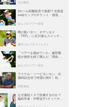
佳も逆転圏内で運命の最終日へ
大川喬司
【米女子ツアー】
3ホール距離延長で激変!? 北海道
meijiカップのチケット・放送＆
注目選手まとめ【JLPGAトーナ
メント観戦ガイド】
みんゴルツアー担当
噂の新パター、オデッセイ
「TRTL」に石川遼もスイッチ！
L字マレットからの“大転換”で成
績上昇中
週刊ゴルフダイジェスト
「ツアーを舐めていた」服部雅
也が挫折を経て掴んだ「理由あ
る好調」【深掘り! 国内男子ツア
ー次世代スター列伝#45】
みんゴルツアー担当
マイケル・ソービヨンセン、出
場65試合目で待望の初V！ 松山
は35人ごぼう抜きでトップ5入り
【米男子ツアー】
川野美佳
なぜ連続ミスで自滅するのか？
脳科学者・中野信子×ティーチン
グプロ・内藤雄士が明かす脳の
攻略法