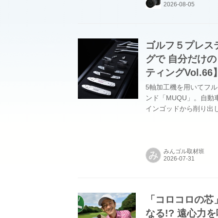
ゴルフ５プレス
グで 自分だけの
ティングVol.66
5軸加工機を用いてフ
ンド「MUQU」。自動
インゴッドから削り出
アン、ウェッジ、パタ
トを導入し、フィッテ
みんゴル取材班
み
「コロコロの芯
なる!? 遠心力