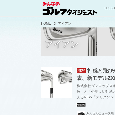
LESS
HOME
アイアン
アイアン
打感と飛びが
表、新モデルZX
株式会社ダンロップス
感」と「心地よい打感
えるNEW「スリクソン
ユーティリティアイアン
みんゴルニュース班