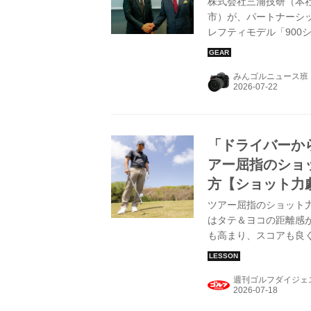
株式会社三浦技研（本
市）が、パートナーシ
レフティモデル「90
ほうが“日本のものづ
本人にこそ伝えたい」
みんゴルニュース班
「ドライバーか
アー屈指のショ
方【ショット力
ツアー屈指のショット
はタテ＆ヨコの距離感
も高まり、スコアも良
ュアこそ目指したいシ
ゴルフダイジェスト」
週刊ゴルフダイジェ