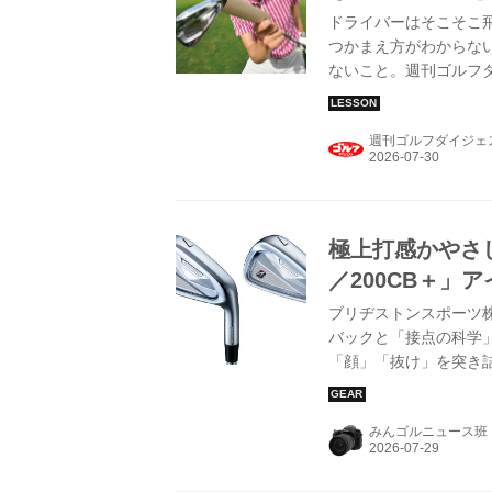
ドライバーはそこそこ
つかまえ方がわからな
ないこと。週刊ゴルフダ
て20年の林由寿プロ
ルフダイジェスト」で
週刊ゴルフダイジェ
極上打感かやさしさ
／200CB＋」
ブリヂストンスポーツ
バックと「接点の科学
「顔」「抜け」を突き詰め
に「B-FORGED 20
みんゴルニュース班