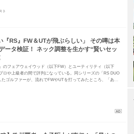
スト
『RS』FW＆UTが飛ぶらしい」 その噂は本
でデータ検証！ ネック調整を生かす“賢いセッ
究
S」のフェアウェイウッド（以下FW）とユーティリティ（以下
プロや上級者の間で評判になっている。同シリーズの「RS DUO
したゴルファーが、流れでFWやUTを打ってみたところ、「あ
ぶね！」と驚き、口コミで広がっているというのだ。今回はこの噂
「RS」 FWと「RS」 UTを試打して検証する。