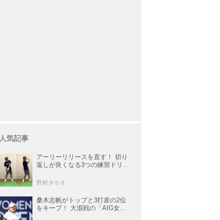
人気記事
アーリーリリースを直す！ 切り
返しが良くなる3つの練習ドリル
を試してみた
野村タケオ
桑木志帆がトップと3打差の2位
をキープ！ 大混戦の「AIG女子
オープン」で勝みなみ＆古江彩