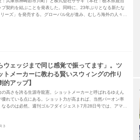
社：兵庫県神崎郡市川町）と株式会社ササキ（本社：栃木県鹿沼
ップ契約を結ぶことを発表した。同時に、23年ぶりとなる新たな
0シリーズ」を発売する。グローバル化が進み、むしろ海外の人々の
くり”の価値に敏感な現代。両者の協業は「その真の魅力と魂を、日
という強い思いの象徴だ。
らウェッジまで同じ感覚で振ってます」。ツ
ットメーカーに教わる賢いスウィングの作り
劇的アップ】
力の高さを誇る生源寺龍憲。ショットメーカーと呼ばれるゆえん
が優れている点にある。ショット力が高まれば、当然パーオン率
くなるのは必然。週刊ゴルフダイジェスト7月28日号では、アマチ
ョット力アップのための秘術を教えてもらっている。「みんなの
でもその一部をご紹介しよう。
スト