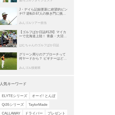
週刊ゴルフダイジェスト
J・デイら記録更新に絶望的ピン
チ!? 逆転0.67人の狭き門に挑む
レギュラー最終戦【米男子ツア
ー】
みんゴルツアー担当
【ゴルフばか日誌#129】マイカ
ーで北海道上陸！ 青森・大沼・
函館の3コースと豪雨の洗礼
はむちゃんのゴルフばか日誌
グリーン周りのアプローチって
何ヤードから？ ビギナーはどの
番手でどう打つのが正解？
みんゴル技術班
人気キーワード
ELYTEシリーズ
オーイ! とんぼ
Qi35シリーズ
TaylorMade
CALLAWAY
ドライバー
プレゼント