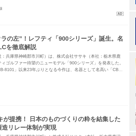
線
ウラの左”！レフティ「900シリーズ」誕生。名
LCを徹底解説
社：兵庫県神崎郡市川町）は、株式会社ササキ（本社：栃木県鹿
ティゴルファー待望のニューモデル「900シリーズ」を発表した。
-8101」以来23年ぶりとなる今作は、名器として名高い「CB-
02」の基本形状をレフティ向けに再構築したもの。ゴルファーが渇望す
圧倒的な美しさ」を持つ新作を紹介する。
キが提携！ 日本のものづくりの粋を結集した
の製造リレー体制が実現