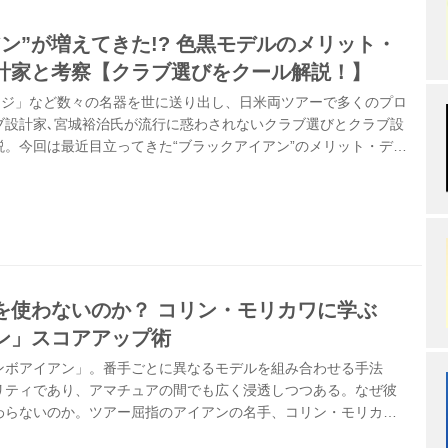
ン”が増えてきた!? 色黒モデルのメリット・
計家と考察【クラブ選びをクール解説！】
ウェッジ」など数々の名器を世に送り出し、日米両ツアーで多くのプロ
ブ設計家､宮城裕治氏が流行に惑わされないクラブ選びとクラブ設
説。今回は最近目立ってきた“ブラックアイアン”のメリット・デメ
た。
を使わないのか？ コリン・モリカワに学ぶ
ン」スコアアップ術
ンボアイアン」。番手ごとに異なるモデルを組み合わせる手法
リティであり、アマチュアの間でも広く浸透しつつある。なぜ彼
わらないのか。ツアー屈指のアイアンの名手、コリン・モリカワ
“アイアン考”から、スコアメイクに直結するギア選びの極意を探