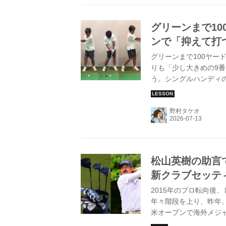
グリーンまで1
ンで「抑えて打つ
グリーンまで100ヤー
りも「少し大きめの9
う。シングルハンディ
た！
野村タケオ
松山英樹の助言
新クラブセッテ
2015年のプロ転向後
年々階段を上り、昨年
米オープンで海外メジ