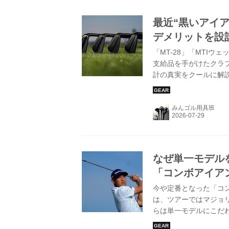
最近“黒いアイア
デメリットを設
「MT-28」「MTI
支給品を手がけたクラ
計の真実をクールに解
リットについて考察し
みんゴル用具班
なぜ単一モデル
「コンボアイア
今や定番となった「コ
は、ツアーではマジョ
らは単一モデルにこだ
のセッティングと彼の