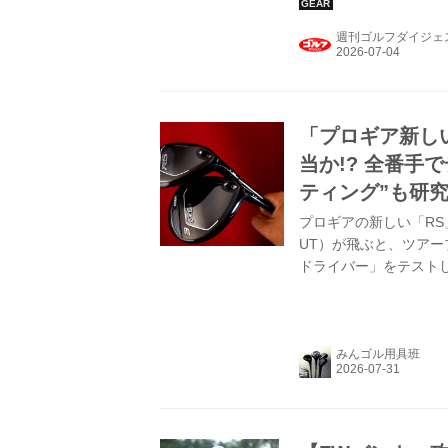
週刊ゴルフダイジェ
「プロギア新しい
当か!? 全番手
ティング”も研
プロギアの新しい「R
UT）が飛ぶと、ツアー
ドライバー」をテスト
れ？ めちゃくちゃ飛
の真相を確かめるべく、
みんゴル用具班