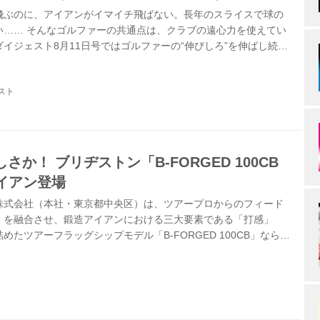
飛ぶのに、アイアンがイマイチ飛ばない。長年のスライスで球の
い…… そんなゴルファーの共通点は、クラブの遠心力を使えてい
イジェスト8月11日号ではゴルファーの“伸びしろ”を伸ばし続け
に、ほかではお目にかかれない林流レッスンを掲載。「みんなのゴ
もその一部をご紹介しよう。
スト
か！ ブリヂストン「B-FORGED 100CB
アイアン登場
株式会社（本社・東京都中央区）は、ツアープロからのフィード
」を融合させ、鍛造アイアンにおける三大要素である「打感」
たツアーフラッグシップモデル「B-FORGED 100CB」ならび
0CB+」アイアンを、2026年9月4日より発売すると発表した。