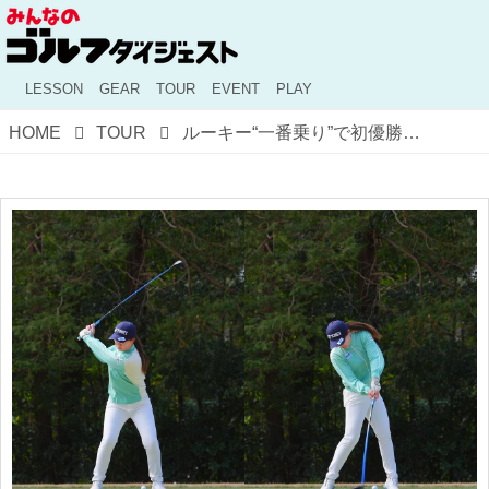
LESSON
GEAR
TOUR
EVENT
PLAY
HOME
TOUR
ルーキー“一番乗り”で初優勝！ 倉林紅の「左ひざ」を巧みに使ったスウィングをプロが解説【勝者のスウィング】