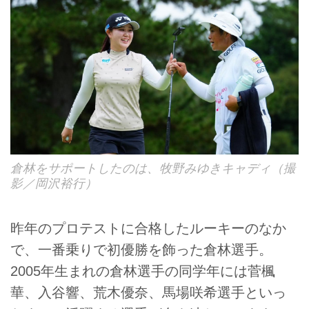
倉林をサポートしたのは、牧野みゆきキャディ（撮
影／岡沢裕行）
昨年のプロテストに合格したルーキーのなか
で、一番乗りで初優勝を飾った倉林選手。
2005年生まれの倉林選手の同学年には菅楓
華、入谷響、荒木優奈、馬場咲希選手といっ