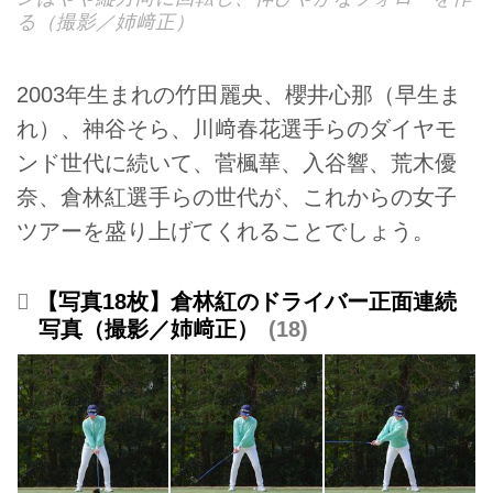
る（撮影／姉﨑正）
2003年生まれの竹田麗央、櫻井心那（早生ま
れ）、神谷そら、川﨑春花選手らのダイヤモ
ンド世代に続いて、菅楓華、入谷響、荒木優
奈、倉林紅選手らの世代が、これからの女子
ツアーを盛り上げてくれることでしょう。
【写真18枚】倉林紅のドライバー正面連続
写真（撮影／姉﨑正）
18