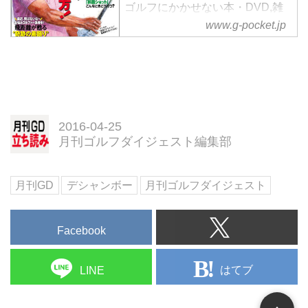
ゴルフにかかせない本・DVD,雑
誌。ゴルファー必見の「月刊ゴル
www.g-pocket.jp
フダイジェスト<br>最新号＆バッ
クナンバー」をゴルフダイジェス
ト社公式通販サイト「ゴルフポケ
ット」よりご紹介。
2016-04-25
月刊ゴルフダイジェスト編集部
月刊GD
デシャンボー
月刊ゴルフダイジェスト
Facebook
はてブ
LINE