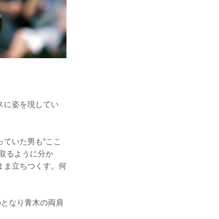
スに姿を現してい
ていた男も“ここ
取るように分か
まま立ちつくす。何
のとなり青木の両肩