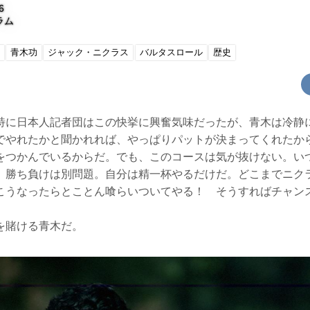
6
ラム
青木功
ジャック・ニクラス
バルタスロール
歴史
特に日本人記者団はこの快挙に興奮気味だったが、青木は冷静
でやれたかと聞かれれば、やっぱりパットが決まってくれたか
をつかんでいるからだ。でも、このコースは気が抜けない。い
。勝ち負けは別問題。自分は精一杯やるだけだ。どこまでニク
こうなったらとことん喰らいついてやる！ そうすればチャン
を賭ける青木だ。