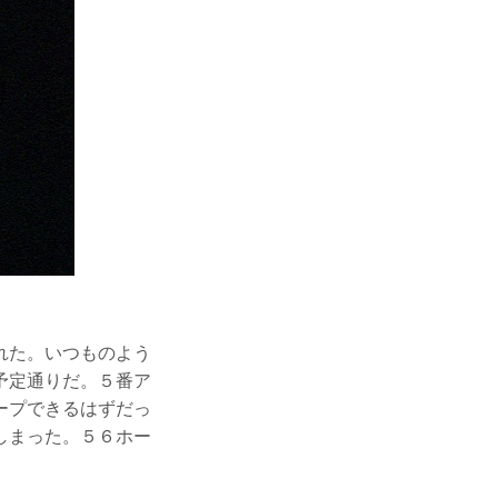
れた。いつものよう
予定通りだ。５番ア
ープできるはずだっ
しまった。５６ホー