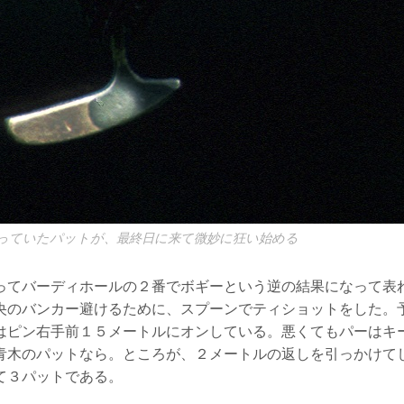
っていたパットが、最終日に来て微妙に狂い始める
ってバーディホールの２番でボギーという逆の結果になって表
央のバンカー避けるために、スプーンでティショットをした。
はピン右手前１５メートルにオンしている。悪くてもパーはキ
青木のパットなら。ところが、２メートルの返しを引っかけて
て３パットである。