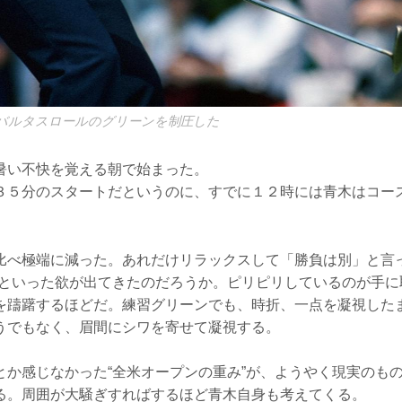
バルタスロールのグリーンを制圧した
暑い不快を覚える朝で始まった。
３５分のスタートだというのに、すでに１２時には青木はコー
比べ極端に減った。あれだけリラックスして「勝負は別」と言っ
”といった欲が出てきたのだろうか。ピリピリしているのが手に
を躊躇するほどだ。練習グリーンでも、時折、一点を凝視した
うでもなく、眉間にシワを寄せて凝視する。
とか感じなかった“全米オープンの重み”が、ようやく現実のも
る。周囲が大騒ぎすればするほど青木自身も考えてくる。