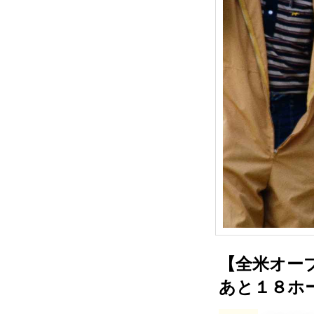
【全米オープ
あと１８ホ