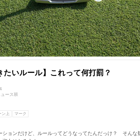
きたいルール】これって何打罰？
4
ニュース班
ーン上
マーク
ーションだけど、ルールってどうなってたんだっけ？ そんな