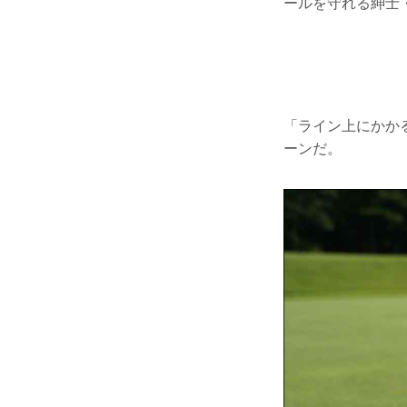
ールを守れる紳士
「ライン上にかか
ーンだ。