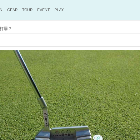
ON
GEAR
TOUR
EVENT
PLAY
打罰？