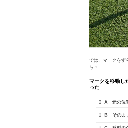
では、マークをず
ら？
マークを移動し
った
A 元の位
B そのま
C 移動を