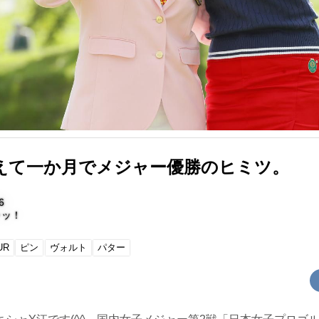
えて一か月でメジャー優勝のヒミツ。
6
ャッ！
UR
ピン
ヴォルト
パター