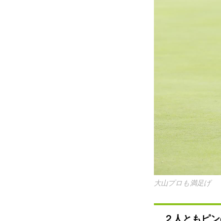
大山プロも満足げ
２人ともピン