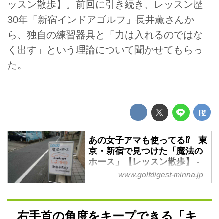
ッスン散歩】。前回に引き続き、レッスン歴
30年「新宿インドアゴルフ」長井薫さんか
ら、独自の練習器具と「力は入れるのではな
く出す」という理論について聞かせてもらっ
た。
あの女子アマも使ってる⁉︎ 東
京・新宿で見つけた「魔法の
ホース」【レッスン散歩】 -
みんなのゴルフダイジェスト
www.golfdigest-minna.jp
我々アマチュアゴルファーのスウ
ィングは千差万別。上手くなりた
いけど、どこに習いに行ったらい
右手首の角度をキープできる「キ