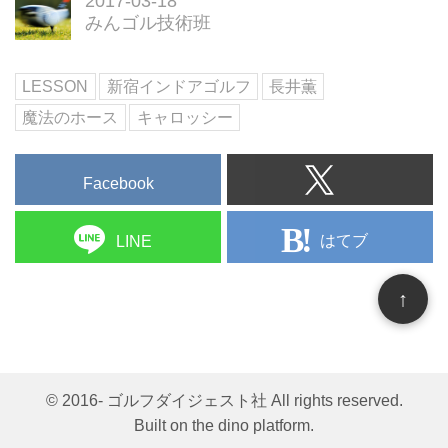
2017-03-18
の世界に飛び込んだ津野は、現在
みんゴル技術班
プロ資格を取得し、横浜スポーツ
マンクラブでプロゴルファーとし
LESSON
新宿インドアゴルフ
長井薫
てレッスンをしている。元プロ野
球選手でプロゴルファー、どんな
魔法のホース
キャロッシー
レッスンをしているのだろうか？
Facebook
はてブ
LINE
↑
© 2016- ゴルフダイジェスト社 All rights reserved.
Built on
the dino platform
.