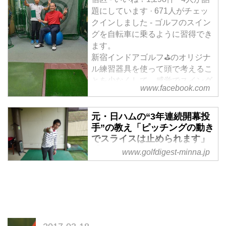
題にしています · 671人がチェッ
クインしました - ゴルフのスイン
グを自転車に乗るように習得でき
ます。
新宿インドアゴルフ⛳のオリジナ
ル練習器具を使って頭で考えるこ
とを少なくして、感覚でスイング
www.facebook.com
を習得出来ます。
元・日ハムの“3年連続開幕投
手”の教え「ピッチングの動き
でスライスは止められます」
【レッスン散歩】 - みんなの
www.golfdigest-minna.jp
ゴルフダイジェスト
1984年にドラフト3位で日本ハム
に入団し、翌85年から3年連続開
幕投手を務めたピッチャー、津野
浩を覚えている野球ファンは多い
だろう。97年に現役引退しゴルフ