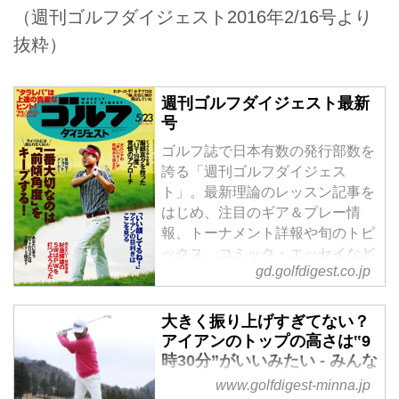
（週刊ゴルフダイジェスト2016年2/16号より
抜粋）
週刊ゴルフダイジェスト最新
号
ゴルフ誌で日本有数の発行部数を
誇る「週刊ゴルフダイジェス
ト」。最新理論のレッスン記事を
はじめ、注目のギア＆プレー情
報、トーナメント詳報や旬のトピ
ックス、コミック・エッセイなど
gd.golfdigest.co.jp
の連載も充実しています。
大きく振り上げすぎてない？
アイアンのトップの高さは‟9
時30分”がいいみたい - みんな
のゴルフダイジェスト
www.golfdigest-minna.jp