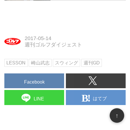
ドライバーでナイスショットして
も、アイアンできっちりグリーン
に乗せられなければスコアは出せ
ない。しかし、ダフったり、トッ
プしたりとなかなか「ナイスオ
ン！」といかないのが現実だ。
2017-05-14
「アイアンは大きく振り上げたら
週刊ゴルフダイジェスト
当たらない。トップは左腕が9時
と10時の真ん中、‟9時半”を指す
LESSON
崎山武志
スウィング
週刊GD
くらいがいい」と話すのは、崎山
武志プロ。コンパクトなトップが
アイアンマンへの近道だ！
Facebook
はてブ
LINE
↑