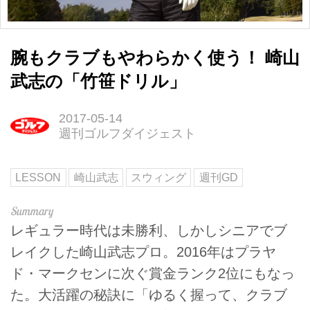
腕もクラブもやわらかく使う！ 崎山
武志の「竹笹ドリル」
2017-05-14
週刊ゴルフダイジェスト
LESSON
崎山武志
スウィング
週刊GD
レギュラー時代は未勝利、しかしシニアでブ
レイクした崎山武志プロ。2016年はプラヤ
ド・マークセンに次ぐ賞金ランク2位にもなっ
た。大活躍の秘訣に「ゆるく握って、クラブ