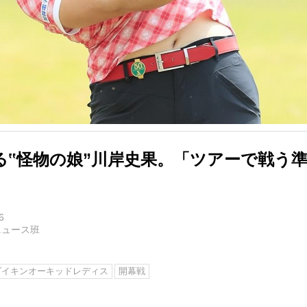
る‟怪物の娘”川岸史果。「ツアーで戦う
6
ニュース班
ダイキンオーキッドレディス
開幕戦