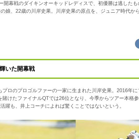
ツアー開幕戦のダイキンオーキッドレディスで、初優勝は逃した
良兼の娘、22歳の川岸史果。川岸史果の原点を、ジュニア時代か
輝いた開幕戦
もプロのプロゴルファーの一家に生まれた川岸史果。2016年
を賭けたファイナルQTでは26位となり、今季からツアー本格
の活躍も、井上コーチによれば驚くことではないという。