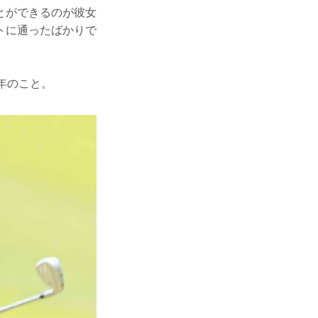
とができるのが彼女
トに通ったばかりで
）
年のこと。