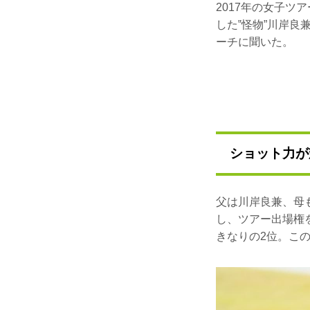
2017年の女子
した‟怪物”川岸
ーチに聞いた。
ショット力が
父は川岸良兼、母
し、ツアー出場権
きなりの2位。こ