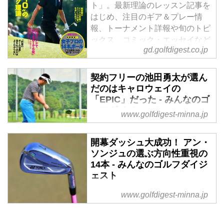
ト」。最新理論のレッスン記事を
はじめ、注目のギア＆プレー情
報、トーナメント詳報や旬のトピ
ックス、コミック・エッセイなど
gd.golfdigest.co.jp
の連載も充実しています。
契約フリーの池田勇太が選ん
だのはキャロウェイの
「EPIC」だった - みんなのゴ
ルフダイジェスト
www.golfdigest-minna.jp
キャロウェイから新たに発売され
た「EPIC」。ツアーでの評判を
開幕ダッシュ大成功！ アン・
「みんなのゴルフダイジェスト」
ソンジュの選ぶ方向性重視の
の地獄耳・ケンジロウがお伝えし
14本 - みんなのゴルフダイジ
ます。
ェスト
2017年開幕戦を制したアン・ソ
www.golfdigest-minna.jp
ンジュ。4日間の試合では、例年
以上の精神的なタフさが必要とさ