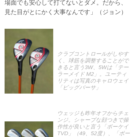
場面でも安心して打てないとダメ。だから、
見た目がとにかく大事なんです」（ジョン）
クラブコントロールがしやす
く、球筋を調整することがで
きると言う3W、5Wは「テー
ラーメイド M2」。ユーティ
リティは写真のキャロウェイ
「ビッグバーサ」
ウェッジも昨年オフからチェ
ンジ。シャープな顔つきで操
作性が良いと言う「ボーケイ
TVD」（49、52度）、「ボー