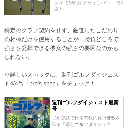
ケイ SM6 Mグラインド」（57
度）
特定のクラブ契約をせず、厳選したこだわり
の相棒だけを使用することが、勝負どころで
強さを発揮できる彼女の強さの要因なのかも
しれない。
※詳しいスぺックは、週刊ゴルフダイジェス
ト4/4号「pro's spec」をチェック！
週刊ゴルフダイジェスト最新
号
ゴルフ誌で日本有数の発行部数を
誇る「週刊ゴルフダイジェス