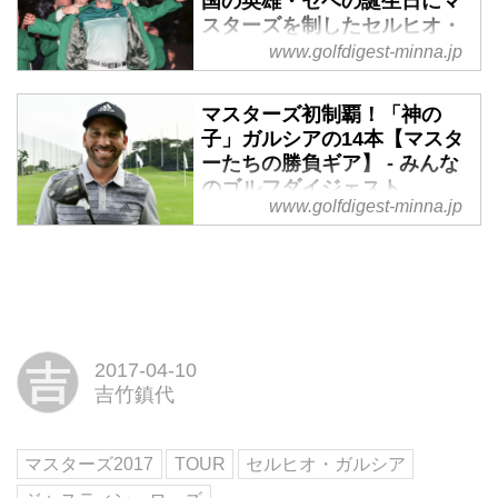
国の英雄・セベの誕生日にマ
スターズを制したセルヒオ・
ガルシアはこんな人 - みんな
www.golfdigest-minna.jp
のゴルフダイジェスト
マスターズ最終日、ジャスティ
マスターズ初制覇！「神の
ン・ローズとの激闘を制し、メジ
子」ガルシアの14本【マスタ
ャー初制覇を遂げたセルヒオ・ガ
ーたちの勝負ギア】 - みんな
のゴルフダイジェスト
ルシア。19歳で‟神の子”と呼ばれ
www.golfdigest-minna.jp
たガルシアは、現在37歳。メジャ
メジャー出場74回目にして初のメ
ータイトルを獲得するまでには長
ジャータイトルを獲得した、セル
い道のりだった。これまでのゴル
ヒオ・ガルシア。その手にはどん
フ人生を振り返ってみよう。
なクラブが握られていたの
か？ ‟神の子”ガルシアの14本を
見ていこう。
吉
2017-04-10
吉竹鎮代
マスターズ2017
TOUR
セルヒオ・ガルシア