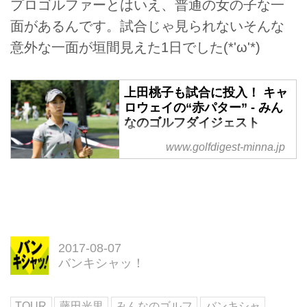
プロゴルファーとはいえ、普通の女の子な一
面があるんです。試合じゃ見られないそんな
意外な一面が垣間見えた1日でした(*'ω'*)
上田桃子も試合に投入！ キャ
ロウェイの“赤パター” - みん
なのゴルフダイジェスト
ツアーで大人気のキャロウェイ
www.golfdigest-minna.jp
「O-WORKS」に赤バージョンが
登場した。そんなキャロウェイ
の“赤パター”を上田桃子が早速投
入！ 実際に練習場で打っていた
上田に話を聞いた。
2017-08-07
バンキシャッ！
TOUR
藤田光里
みんなのゴルフ
バンキシャ