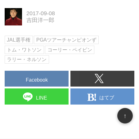
番でなんと飛距離200ヤード以
上。しかし、「アイアンはそもそ
2017-09-08
も飛ばすクラブではない」とか
吉田洋一郎
「かえってゴルフが難しくなるの
では？」という意見も根強い。果
たして実際のところはどうなんだ
JAL選手権
PGAツアーチャンピオンず
ろう？ 激飛びアイアンを使うこ
トム・ワトソン
コーリー・ペイビン
とで、スコアは良くなるのか。ゴ
ルファーに幸せをもたらしてくれ
ラリー・ネルソン
るのか。考えてみた。
Facebook
はてブ
LINE
↑