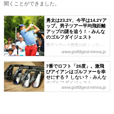
聞くことができました。
勇太は23.2Y、今平は14.2Yア
ップ。男子ツアー平均飛距離
アップの謎を追う！ - みんな
のゴルフダイジェスト
男子ツアーで異変が起こってい
る。2016年に比べ、2017年のド
www.golfdigest-minna.jp
ライビングディスタンス（ティシ
ョットの平均飛距離）の数字が10
7番でロフト「26度」。激飛
ヤードほど伸びているのだ。ツア
びアイアンはゴルファーを幸
ープロたちが突如、飛び出し
せにする？ しない？ - みんな
た!? 一体なぜなのか、取材し
のゴルフダイジェスト
た。
www.golfdigest-minna.jp
7番アイアンのロフトが「26度」
あるいはそれ以下という超ストロ
ングロフトの“激飛び系”アイアン
が人気だ。プロが試打すると、7