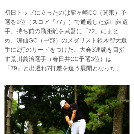
初日トップに立ったのは龍ヶ崎CC（関東）予
選を2位（スコア『77』）で通過した森山錬選
手。持ち前の飛距離を武器に「72」にまと
め、涼仙GC（中部）のメダリスト鈴木智大選
手に2打のリードをつけた。大会3連覇を目指
す荒川義治選手（春日井CC予選3位）は
『79』と出遅れ7打差を追う展開となった。