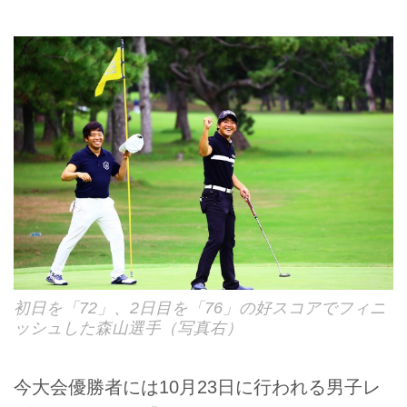
初日を「72」、2日目を「76」の好スコアでフィニ
ッシュした森山選手（写真右）
今大会優勝者には10月23日に行われる男子レ