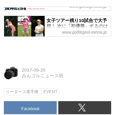
www.golfdigest.co.jp
スケジュール・試合結果 | GD
リーダーズ選手権
女子ツアー残り10試合で大予
想！ 次に「初優勝」するのは
誰!? - みんなのゴルフダイジ
www.golfdigest-minna.jp
ェスト
2017年9月15日～17日に行われた
「マンシングウェアレディース東
海クラシック」で念願の初優勝を
飾った川岸史果。初優勝までに今
季9回のトップ10入りを果たして
2017-09-20
おり、初優勝を今か今かと待ち望
みんゴルニュース班
まれていた。初優勝を期待されて
いる選手は多いが、ここで勝手に
リーダーズ選手権
EVENT
大予想。次に初優勝するのは一体
誰だと思うだろうか？
Facebook