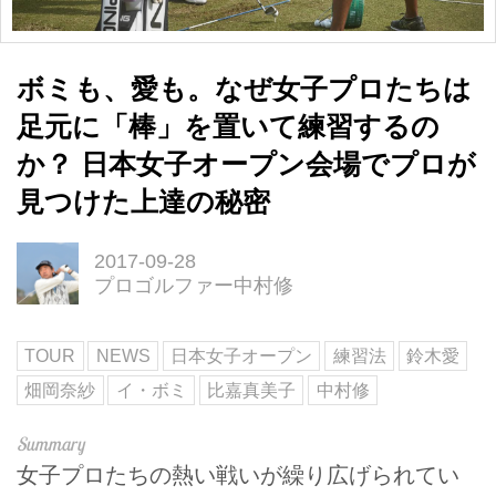
ボミも、愛も。なぜ女子プロたちは
足元に「棒」を置いて練習するの
か？ 日本女子オープン会場でプロが
見つけた上達の秘密
2017-09-28
プロゴルファー中村修
TOUR
NEWS
日本女子オープン
練習法
鈴木愛
畑岡奈紗
イ・ボミ
比嘉真美子
中村修
女子プロたちの熱い戦いが繰り広げられてい