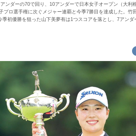
アンダーの70で回り、10アンダーで日本女子オープン（大利
女子プロ選手権に次ぐメジャー連覇と今季7勝目を達成した。竹
今季初優勝を狙った山下美夢有は1つスコアを落とし、7アンダ