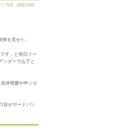
た竹田（撮影/姉崎
表情を見せた。
たです」と初日イー
アンダーで山下と
も岩井明愛や申ジエ
2打目がガードバン