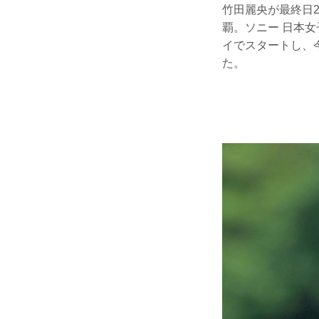
竹田麗央が最終日2
覇。ソニー 日本
イでスタートし、
た。