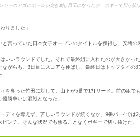
バンカーのアゴにボールが突き刺し目玉になったが、ボギーで切り抜け
終わりました」
いと言っていた日本女子オープンのタイトルを獲得し、安堵の
ーはいいラウンドでした。それで最終組に入れたのが大きかっ
たながらも、3日目にスコアを伸ばし、最終日はトップタイの8
た。
ディを奪った竹田に対して、山下が5番で1打リード。前の組で
し優勝争いは混戦となった。
バーディを奪えず、苦しいラウンドが続くなか、9番パー4では
大ピンチ。そんな状況でも焦ることなくボギーで切り抜けた。