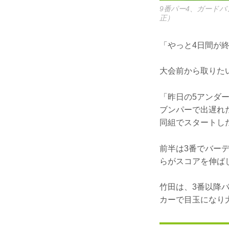
9番パー4、ガード
正）
「やっと4日間が
大会前から取りた
「昨日の5アンダ
ブンパーで出遅れ
同組でスタートし
前半は3番でバー
らがスコアを伸ば
竹田は、3番以降
カーで目玉になり