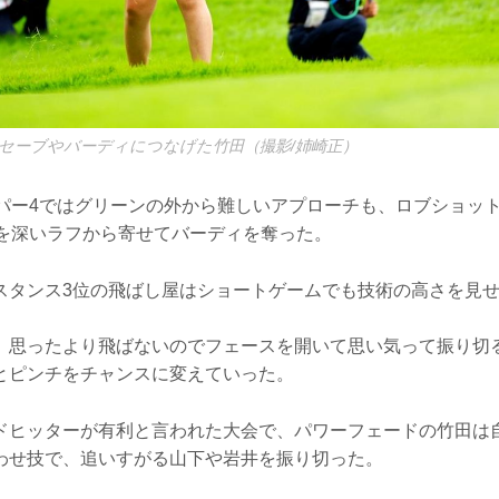
セーブやバーディにつなげた竹田（撮影/姉崎正）
番パー4ではグリーンの外から難しいアプローチも、ロブショット
目を深いラフから寄せてバーディを奪った。
スタンス3位の飛ばし屋はショートゲームでも技術の高さを見
）思ったより飛ばないのでフェースを開いて思い気って振り切
とピンチをチャンスに変えていった。
ドヒッターが有利と言われた大会で、パワーフェードの竹田は
わせ技で、追いすがる山下や岩井を振り切った。