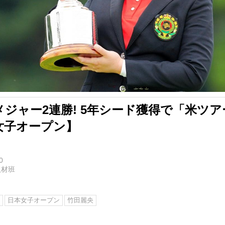
ジャー2連勝! 5年シード獲得で「米ツ
女子オープン】
0
取材班
日本女子オープン
竹田麗央