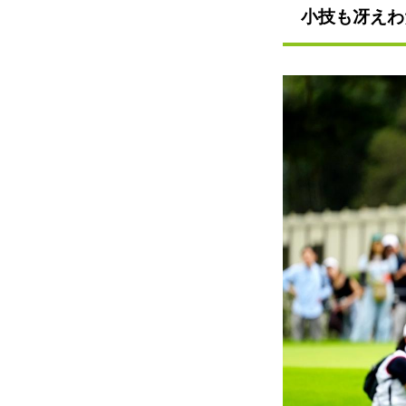
小技も冴えわ