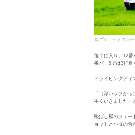
ロブショットでパー
後半に入り、12
番パー5では3打
ドライビングディ
「（深いラフから
手くいきました」
飛ばし屋のフェー
ョットと小技の合