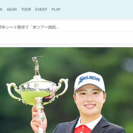
ON
GEAR
TOUR
EVENT
PLAY
竹田麗央がメジャー2連勝! 5年シード獲得で「米ツアー挑戦」へ意欲【日本女子オープン】