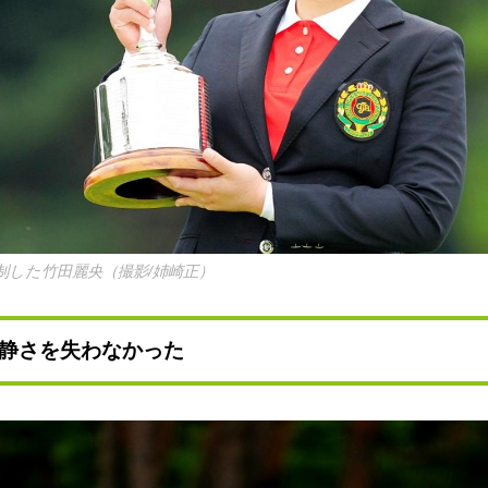
制した竹田麗央（撮影/姉崎正）
静さを失わなかった