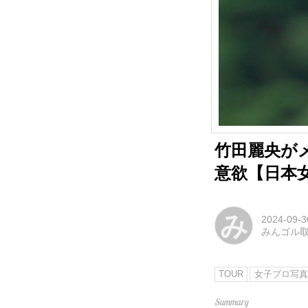
竹田麗央がメ
意欲【日本
み
2024-09-3
みんゴル
TOUR
女子プロ写真