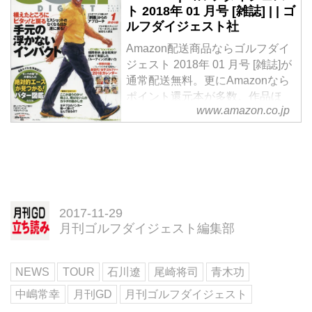
ト 2018年 01 月号 [雑誌] | | ゴ
ルフダイジェスト社
Amazon配送商品ならゴルフダイ
ジェスト 2018年 01 月号 [雑誌]が
通常配送無料。更にAmazonなら
ポイント還元本が多数。作品ほ
www.amazon.co.jp
か、お急ぎ便対象商品は当日お届
けも可能。
2017-11-29
月刊ゴルフダイジェスト編集部
NEWS
TOUR
石川遼
尾崎将司
青木功
中嶋常幸
月刊GD
月刊ゴルフダイジェスト