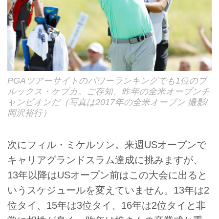
PGAツアーサイトのパワーランキングでも1位のブ
ルックス・ケプカ。ご存知、昨年の全米オープンチ
ャンピオンだ（写真は2017年の全米オープン 撮影/
岡沢裕行）
次にフィル・ミケルソン。来週USオープンで
キャリアグランドスラム達成に挑みますが、
13年以降はUSオープン前はこの大会に出ると
いうスケジュールを変えていません。13年は2
位タイ、15年は3位タイ、16年は2位タイと非