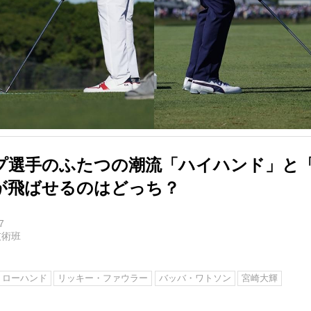
プ選手のふたつの潮流「ハイハンド」と
が飛ばせるのはどっち？
7
技術班
ローハンド
リッキー・ファウラー
バッバ・ワトソン
宮崎大輝