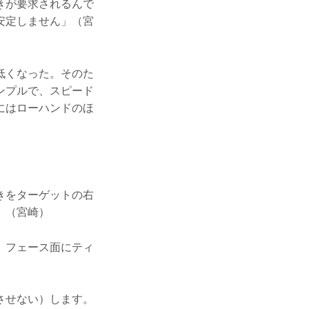
きが要求されるんで
安定しません」（宮
低くなった。そのた
ンプルで、スピード
にはローハンドのほ
きをターゲットの右
」（宮崎）
、フェース面にティ
させない）します。