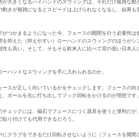
閉が大きくなるハイハンドのスウィングは、それだけ複雑な動
の動きが複雑になるとスピードは上げられなくなるし、結果も
ブがつかまるようになった今、フェースの開閉を行う必要性は
閉を抑えた（抑えやすい）ローハンドのスウィングのほうがシ
現性も高い。そして、そもそも欧米人に比べて背の低い日本人
ローハンドなスウィングを手に入れられるのか。
ェースが正しく向いているかをチェックします。フェースの向
え、ボールを右に打ち出してフック回転をかけるのが理想です
のチェックには、磁石でフェースにつく器具を使うと便利だが
で貼り付けても代用できるだろう。
中にクラブをできるだけ回転させないように（フェースを開閉