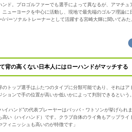
ハンド。プロゴルファーでも選手によって異なるが、アマチュ
。ニューヨークを中心に活動し、現地で最先端のゴルフ理論に
ー/パーソナルトレーナーとして活躍する宮崎大輝に聞いてみた
て背の高くない日本人にはローハンドがマッチする
界のトップ選手はふたつのタイプに分類可能であり、それはア
ジションで手の位置が高いか低いかによって判別できるという
“ハイハンド”の代表プレーヤーはバッバ・ワトソンが挙げられ
も高い（ハイハンド）です。クラブ自体のライ角もアップライ
やフィニッシュも高いのが特徴です」