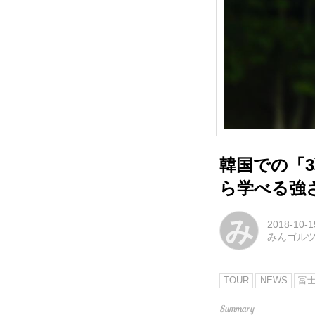
韓国での「
ら学べる強
み
2018-10-1
みんゴル
TOUR
NEWS
富