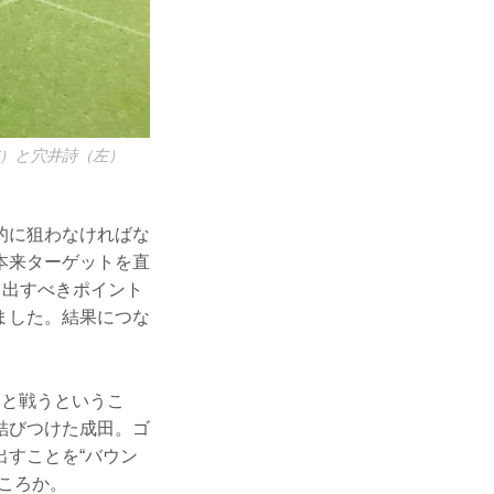
右）と穴井詩（左）
的に狙わなければな
本来ターゲットを直
ち出すべきポイント
ました。結果につな
界と戦うというこ
結びつけた成田。ゴ
すことを“バウン
ころか。