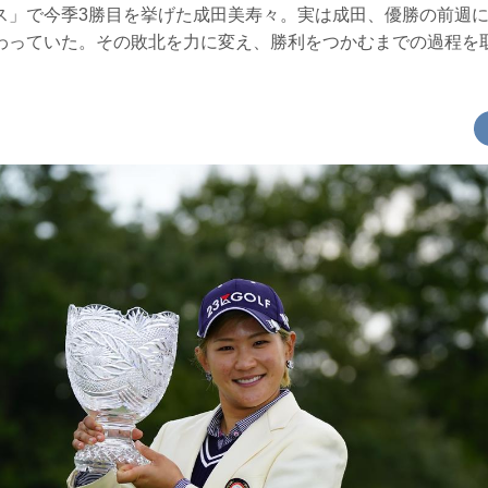
ス」で今季3勝目を挙げた成田美寿々。実は成田、優勝の前週
わっていた。その敗北を力に変え、勝利をつかむまでの過程を