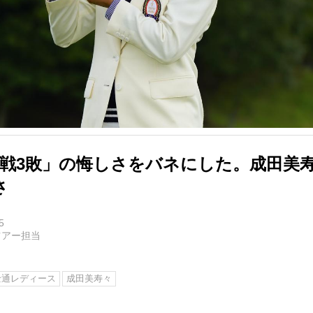
3戦3敗」の悔しさをバネにした。成田美
さ
5
ツアー担当
士通レディース
成田美寿々