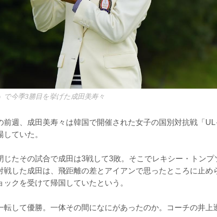
」で今季3勝目を挙げた成田美寿々
の前週、成田美寿々は韓国で開催された女子の国別対抗戦「UL
場していた。
閉じたその試合で成田は3戦して3敗。そこでレキシー・トンプ
対戦した成田は、飛距離の差とアイアンで思ったところに止め
ョックを受けて帰国していたという。
一転して優勝。一体その間になにがあったのか。コーチの井上