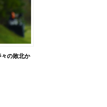
寿々の敗北か