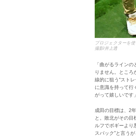
プロジェクターを使
撮影/井上透
「曲がるラインの
りません。ところ
線的に狙う“スト
に意識を持って行
がって嬉しいです
成田の目標は、2
と。敗北がその目
ルフでボギーより
スバック”と言う