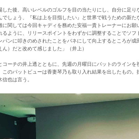
場した後、高いレベルのゴルフを目の当たりにし、自分に足り
んでしょう、『私は上を目指したい』と世界で戦うための新た
離に関しては今回キャディを務めた安福一貴トレーナーにお願
れるように、リリースポイントをわずかに調整することでソフ
ンパンに叩きのめされたことをバネにして向上するところが成
えん）だと改めて感じました」（井上）
とコーチの井上透とともに、先週の月曜日にパットのラインを
。このパットビューは香妻琴乃も取り入れ結果を出したもの。
木信也は言う。