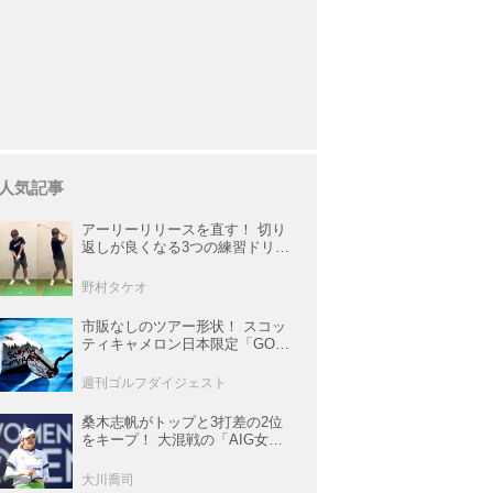
人気記事
アーリーリリースを直す！ 切り
返しが良くなる3つの練習ドリル
を試してみた
野村タケオ
市販なしのツアー形状！ スコッ
ティキャメロン日本限定「GOLO
6・2R」が美しすぎる！【キャメ
ロンマニア宣言】
週刊ゴルフダイジェスト
桑木志帆がトップと3打差の2位
をキープ！ 大混戦の「AIG女子
オープン」で勝みなみ＆古江彩
佳も逆転圏内で運命の最終日へ
大川喬司
【米女子ツアー】