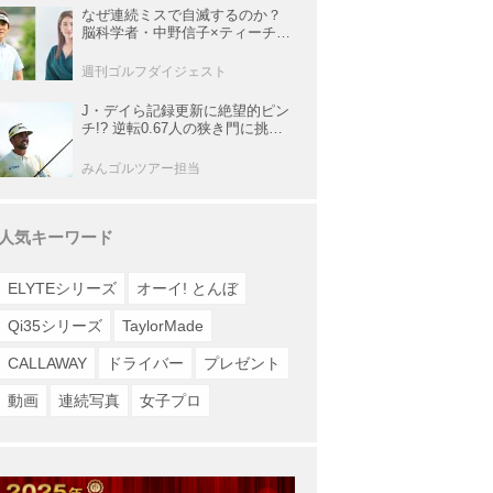
なぜ連続ミスで自滅するのか？
脳科学者・中野信子×ティーチン
グプロ・内藤雄士が明かす脳の
攻略法
週刊ゴルフダイジェスト
J・デイら記録更新に絶望的ピン
チ!? 逆転0.67人の狭き門に挑む
レギュラー最終戦【米男子ツア
ー】
みんゴルツアー担当
人気キーワード
ELYTEシリーズ
オーイ! とんぼ
Qi35シリーズ
TaylorMade
CALLAWAY
ドライバー
プレゼント
動画
連続写真
女子プロ