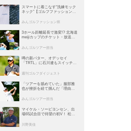
スマートに着こなす“洗練モック
ネック”【ゴルフファッションス
ナップ#57】
みんゴルファッション班
3ホール距離延長で激変!? 北海道
meijiカップのチケット・放送＆
注目選手まとめ【JLPGAトーナ
メント観戦ガイド】
みんゴルツアー担当
噂の新パター、オデッセイ
「TRTL」に石川遼もスイッチ！
L字マレットからの“大転換”で成
績上昇中
週刊ゴルフダイジェスト
「ツアーを舐めていた」服部雅
也が挫折を経て掴んだ「理由あ
る好調」【深掘り! 国内男子ツア
ー次世代スター列伝#45】
みんゴルツアー担当
マイケル・ソービヨンセン、出
場65試合目で待望の初V！ 松山
は35人ごぼう抜きでトップ5入り
【米男子ツアー】
川野美佳