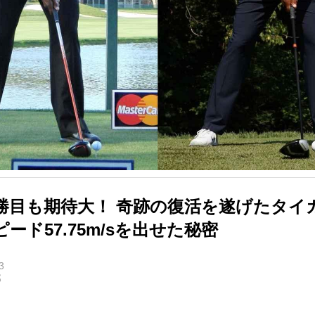
5勝目も期待大！ 奇跡の復活を遂げたタイ
ード57.75m/sを出せた秘密
3
郎