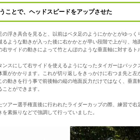
うことで、ヘッドスピードをアップさせた
足の浮き具合を見ると、以前はベタ足のようにかかとがゆっく
蹴るような動きが入った後に右かかとが早い段階で上がり、地
の右サイドの動きによって竹とんぼのような垂直軸に対するト
タンスにして右サイドを使えるようになったタイガーはバック
体重がかかります。これが切り返しをきっかけに右つま先と左
この動きを行う事で前後軸の縦の地面反力だけではなく、垂直
ることができます。
たツアー選手権直後に行われたライダーカップの際、練習で右
きを素振りなどで強調して行っていました。