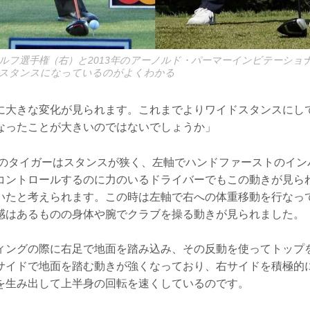
ゴルフ選手権（右）と2013年のアーノルド・パーマーインビテーショ
スタンスになっているのがよくわかる
に大きな変化が見られます。これまでよりワイドスタンスにし
なったことが大きいのではないでしょうか」
年頃のタイガーはスタンスが狭く、左軸でハンドファーストのイ
コントロールするのに力のいるドライバーでもこの動きが見ら
いたと考えられます。この時は左軸で右への体重移動を行なっ
感はあるものの身体や腕でクラブを操る動きが見られました。
ィングの際に右足で地面を踏み込み、その反動を使ってトップ
サイドで地面を踏む動きが強くなっており、右サイドを積極的
を生み出して上半身の回転を速くしているのです。