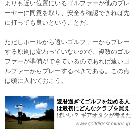
よりも近い位置にいるゴルファーが他のプレ
ーヤーに同意を取り、安全を確認できれば先
に打っても良いということだ。
ただしホールから遠いゴルファーからプレー
する原則は変わっていないので、複数のゴル
ファーが準備ができているのであれば遠いゴ
ルファーからプレーするべきである。この点
は頭に入れておこう。
還暦過ぎてゴルフを始める人
は最初にどんなクラブを買え
ばいい？ ギアオタクが考えた
- みんなのゴルフダイジェス
www.golfdigest-minna.jp
ト
ゴルフは生涯スポーツだと言われ