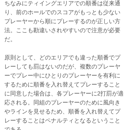
ちなみにティイングエリアでの順番は従来通
ており、年齢関係なく楽しめるの
り、前のホールでのスコアがもっとも少ない
が魅力のひとつ。「仕事を引退し
てからゴルフを始めよう」と思い
プレーヤーから順にプレーするのが正しい方
立つ人も少なくない。しかし、体
法。ここも勘違いされやすいので注意が必要
力的にもう若くないシニア世代が
だ。
ゴルフを始めようと思ったとき
に、最初に買うクラブはどんなも
のを選んだらいいのだろうか。初
原則として、どのエリアでも違った順番でプ
心者用と言われているクラブセッ
トでいいの？ 業界屈指のギアオ
レーしても罰はないのだが、複数のプレーヤ
タクでクラブフィッターの小倉勇
ーでプレー中にひとりのプレーヤーを有利に
人が考えた。
するために順番を入れ替えてプレーすること
に同意した場合は、各プレーヤーに2打罰が適
応される。同組のプレーヤーのために風向き
やラインを見せるため、順番を入れ替えてプ
レーすることはペナルティとなるということ
である。