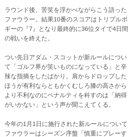
葉で新ルールに異議を唱えた。
ラウンド後、苦笑を浮かべながらこう語った
「これじゃまるでゴルフ界が笑い
ものだ」という彼の真意とは？
ファウラー。結果10番のスコアはトリプルボ
ギーの『7』となり最終的に36位タイで4日間
の戦いを終えた。
つい先日アダム・スコットが新ルールについ
て「ゴルフ界が笑いものになっている」と辛
辣な指摘をしたばかり。肩からドロップした
ほうが有利ならともかくむしろ膝の高さから
より不利なのにペナルティを科すのは「納得
がいかない」という声が聞こえてくる。
今年の1月1日に施行された新ルールについて
ファウラーはシーズン序盤「慎重にプレーす