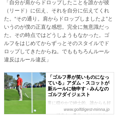
「自分が肩からドロップしたことを誰かが彼
（リード）に伝え、それを自分に伝えてくれ
た。“その通り。肩からドロップしましたよ”と
いうのが僕の正直な感想。完全に無意識だっ
た。その時点ではどうしようもなかった。ゴ
ルフをはじめてからずっとそのスタイルでド
ロップしてきたからね。でももちろんルール
違反はルール違反」
「ゴルフ界が笑いものになっ
ている」アダム・スコットが
新ルールに物申す - みんなの
ゴルフダイジェスト
常に穏やかで紳士的、誰からも好
かれる元世界ナンバー1プレーヤ
www.golfdigest-minna.jp
ー、アダム・スコットが辛辣な言