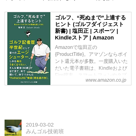
ゴルフ、“死ぬまで”上達する
ヒント (ゴルフダイジェスト
新書) | 塩田正 | スポーツ |
Kindleストア | Amazon
Amazonで塩田正の
{ProductTitle}。アマゾンならポイ
ント還元本が多数。一度購入いた
だいた電子書籍は、Kindleおよび
Fire端末、スマートフォンやタブ
www.amazon.co.jp
レットなど、様々な端末でもお楽
しみいただけます。
2019-03-02
みんゴル技術班