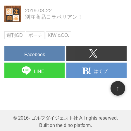
WGD × KIWI&CO.
2019-03-22
カラフルな色使いで人気の
別注商品コラボリアン！
「KIWI&amp;CO.」から新アイテ
ムが登場。今年で6周年のリゾー
トカジュアルウェアブランドは、
週刊GD
ポーチ
KIWI&CO.
名前をedit of KIWIから
「KIWI&amp;CO.」に変更。同時
にロゴもシンプルに変更となって
Facebook
からは初のラインナップ。コラボ
リアン限定のカラーはここだけで
はてブ
LINE
しか手に入らない。シンプルだけ
どカラフ...
↑
© 2016- ゴルフダイジェスト社 All rights reserved.
Built on
the dino platform
.