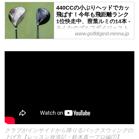
440CCの小ぶりヘッドでカッ
飛ばす！今年も飛距離ランク
1位快走中、葭葉ルミの14本 -
みんなのゴルフダイジェスト
www.golfdigest-minna.jp
「女子ツアーで飛ばし屋は誰？」
と聞かれて真っ先に思い浮かぶ選
手が葭葉ルミ。契約フリーで、す
べてのメーカーのすべてのクラブ
から自由に選べる立場の彼女が選
んだ14本は、果たしていかなるも
のか。見てみよう！
クラブがインサイドから降りるバックスウィングの
上げ方【レッスン放浪記・鈴木真一プロ編①】