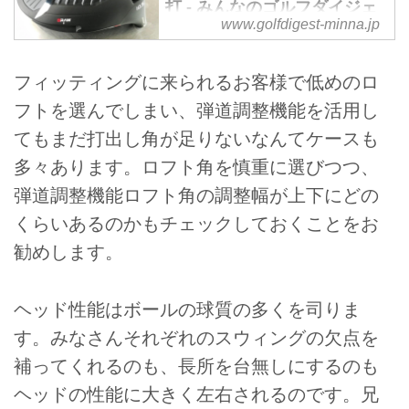
打 - みんなのゴルフダイジェ
www.golfdigest-minna.jp
スト
2019年5月21日、ピンのニューモ
デル「G410LST」が埼玉・戸田
フィッティングに来られるお客様で低めのロ
のピン本社で発表された。人気の
フトを選んでしまい、弾道調整機能を活用し
G410プラス、そして前モデルの
てもまだ打出し角が足りないなんてケースも
「G400LST」とどう違うのか？
発表会に参加したプロゴルファ
多々あります。ロフト角を慎重に選びつつ、
ー・中村修が試打レポート！
弾道調整機能ロフト角の調整幅が上下にどの
くらいあるのかもチェックしておくことをお
勧めします。
ヘッド性能はボールの球質の多くを司りま
す。みなさんそれぞれのスウィングの欠点を
補ってくれるのも、長所を台無しにするのも
ヘッドの性能に大きく左右されるのです。兄