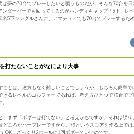
度は夢の70台でプレーしたいと願うものだが、そんな70台を
アンダーパーでも回ってくるのがハンディキャップ「5下」レ
匿名5下シングルさんに、アマチュアでも70台でプレーするた
を打たないことがなにより大事
出すことは、途方もなく難しいことでしょうか。もちろん簡単で
ーできるレベルのゴルファーであれば、考え方ひとつで70台で
す。
うと、まず「ボギーは打てない」と考えがちですが、それは誤り
0台どころかパープレーですから。79というスコアを作る上で
えてOK。ざっくり2ホールに1回ボギーでいいのです。