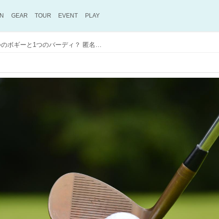
ON
GEAR
TOUR
EVENT
PLAY
夢の70台に必要なのは、8つのボギーと1つのバーディ？ 匿名5下シングルがそっと教えるスコア「4.5」のススメ