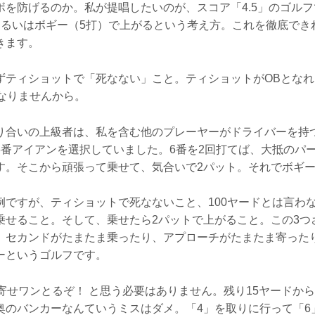
ボを防げるのか。私が提唱したいのが、スコア「4.5」のゴルフ
あるいはボギー（5打）で上がるという考え方。これを徹底でき
きます。
ずティショットで「死なない」こと。ティショットがOBとな
もなりませんから。
り合いの上級者は、私を含む他のプレーヤーがドライバーを持
番アイアンを選択していました。6番を2回打てば、大抵のパー
す。そこから頑張って乗せて、気合いで2パット。それでボギ
例ですが、ティショットで死なないこと、100ヤードとは言わな
乗せること。そして、乗せたら2パットで上がること。この3つ
。セカンドがたまたま乗ったり、アプローチがたまたま寄った
ーというゴルフです。
寄せワンとるぞ！ と思う必要はありません。残り15ヤードから
奥のバンカーなんていうミスはダメ。「4」を取りに行って「6