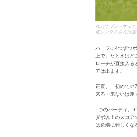
70台でプレーする
名シングルさんは言
ハーフに4つずつ
上で、たとえばど
ローチが直接入る
アは出ます。
正直、「初めての
来る・来ないは運
1つのバーディ、
ダボ以上のスコア
は途端に難しくな