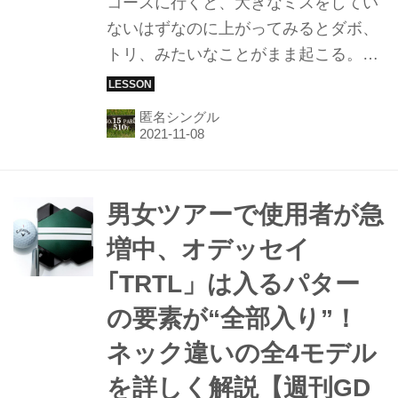
コースに行くと、大きなミスをしてい
ないはずなのに上がってみるとダボ、
トリ、みたいなことがまま起こる。
「それは、設計家のワナにハマってし
まっているのかもしれませんね」と 関
匿名シングル
東在住匿名5下シングル氏は言う。設
計家の意図を汲み取り、スコアを守る
方法を考えた！
男女ツアーで使用者が急
増中、オデッセイ
｢TRTL」は入るパター
の要素が“全部入り”！
ネック違いの全4モデル
を詳しく解説【週刊GD