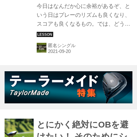
今日はなんだか心に余裕があるぞ、と
いう日はプレーのリズムも良くなり、
スコアも良くなるもの。では、どうす
れば心に余裕を生むことができるの
か。関東在住匿名5下シングル氏が“意
匿名シングル
外な方法”を教えてくれた！
とにかく絶対にOBを避
けたい！ そのためにシ