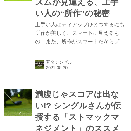
ズムが見違える、上手
い人の“所作”の秘密
上手い人はティアップひとつするにも
所作が美しく、スマートに見えるも
の。また、所作がスマートだからプレ
ーのリズムが良く、それがスコアにも
反映される。そんな上手い人の所作を
匿名シングル
「ぜひ盗みましょう！」というのは関
東在住匿名5下シングル氏。次のラウ
ンドから使えるコツを聞いた！
満腹じゃスコアは出な
い!? シングルさんが伝
授する「ストマックマ
ネジメント」のススメ