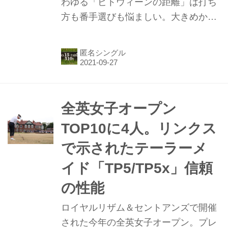
わゆる「ビトウィーンの距離」は打ち
方も番手選びも悩ましい。大きめか？
はたまた小さめが正解か!? 関東在住匿
名5下シングル氏は「大きめ、小さ
匿名シングル
め、どちらでもいいです」というのだ
が……？
全英女子オープン
TOP10に4人。リンクス
で示されたテーラーメ
イド「TP5/TP5x」信頼
の性能
ロイヤルリザム＆セントアンズで開催
された今年の全英女子オープン。プレ