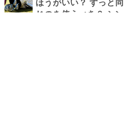
ほうがいい？ ずっと同
じのを使うべき？ シン
グルさんに聞いてみた
ゴルフの楽しみのひとつに、新しいク
ラブを購入することも挙げられる。ニ
ュークラブを比較検討し、購入し、実
戦投入するワクワク感は大きな楽しみ
だが、問題はそれがスコアに結びつく
匿名シングル
か否か。ひとつのクラブを浮気せず使
い続けるほうが結果につながる気もす
るが……クラブ大好きの関東在住匿名
5下シングルさんに、「クラブ買い替
男女ツアーで使用者が急
え事情」を聞いてみた。
増中、オデッセイ
｢TRTL」は入るパター