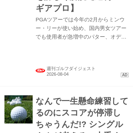
ギアプロ】
PGAツアーでは今年の2月からミンウ
ー・リーが使い始め、国内男女ツアー
でも使用者が急増中のパター、オデッ
セイ｢TRTL（タートル）｣。まるで“カ
メ”のような形のこのパターを試打して
みたらプロたちが使う理由が見えてき
週刊ゴルフダイジェスト
た。
なんで一生懸命練習して
るのにスコアが停滞し
ちゃうんだ!? シングル