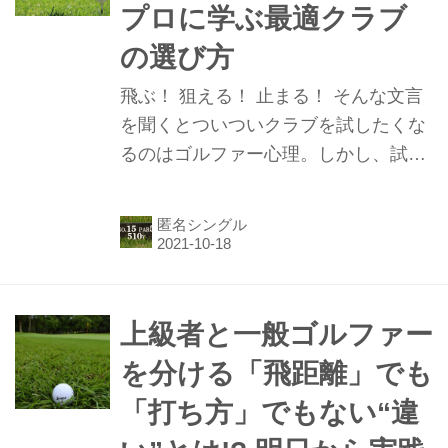
プロに学ぶ最適クラブ
の選び方
飛ぶ！ 狙える！ 止まる！ そんな文言
を聞くとついついクラブを試したくな
るのはゴルファー心理。しかし、試打
して、いい結果が出て、購入を繰り返
して……と揃えたはずの14本が、どう
匿名シングル
も機能していない……なんてことがま
ま起きる。この原因はなにか!? 関東在
住匿名5下シングルさんが考えた。
上級者と一般ゴルファー
を分ける「飛距離」でも
「打ち方」でもない“違