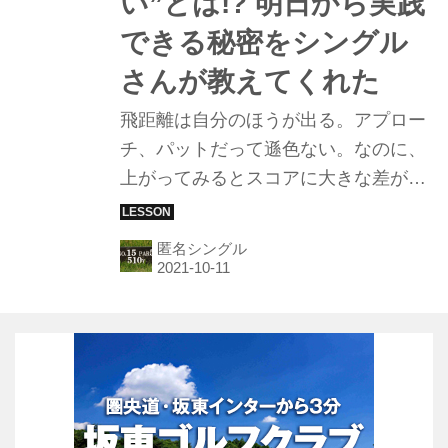
い”とは!? 明日から実践
できる秘密をシングル
さんが教えてくれた
飛距離は自分のほうが出る。アプロー
チ、パットだって遜色ない。なのに、
上がってみるとスコアに大きな差がつ
いている……。上級者と一般ゴルファ
ーを分かつものは一体なんなのか？ 関
匿名シングル
東在住匿名5下シングルさんが教えて
くれた！