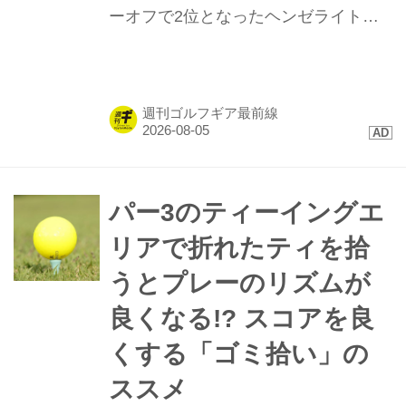
ーオフで2位となったヘンゼライトを
はじめ、トップ10に4名が入るなど
「TP5/TP5x」ボールが存在感を示し
た。硬い地面と風が絡むコンディショ
週刊ゴルフギア最前線
ンで発揮された、縦距離の精度と最新
技術に迫る。
パー3のティーイングエ
リアで折れたティを拾
うとプレーのリズムが
良くなる!? スコアを良
くする「ゴミ拾い」の
ススメ