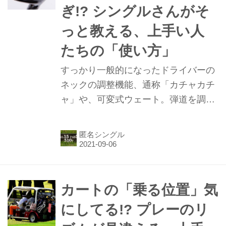
ぎ!? シングルさんがそ
っと教える、上手い人
たちの「使い方」
すっかり一般的になったドライバーの
ネックの調整機能、通称「カチャカチ
ャ」や、可変式ウェート。弾道を調整
できるが売り文句だが、どうやら一般
ゴルファーの利用率は低調のよう。
匿名シングル
「それは本当にもったいない」という
関東在住匿名5下シングル氏に、“上手
い人たちの使い方”を聞いた。
カートの「乗る位置」気
にしてる!? プレーのリ