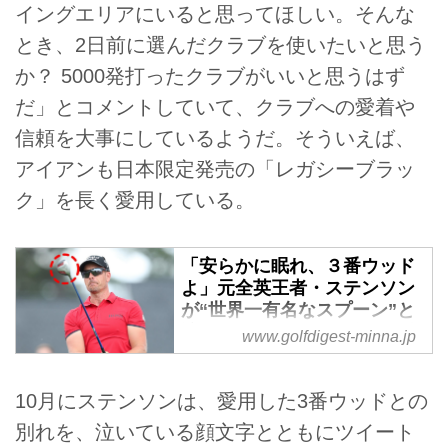
イングエリアにいると思ってほしい。そんな
とき、2日前に選んだクラブを使いたいと思う
か？ 5000発打ったクラブがいいと思うはず
だ」とコメントしていて、クラブへの愛着や
信頼を大事にしているようだ。そういえば、
アイアンも日本限定発売の「レガシーブラッ
ク」を長く愛用している。
「安らかに眠れ、３番ウッド
よ」元全英王者・ステンソン
が“世界一有名なスプーン”と
涙の別れ - みんなのゴルフダ
www.golfdigest-minna.jp
イジェスト
世界一有名なスプーン、といわれ
10月にステンソンは、愛用した3番ウッドとの
るクラブがある。それが、2016
別れを、泣いている顔文字とともにツイート
年の全英オープン王者ヘンリク・