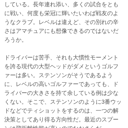
ステンソンが2011年から使い続
している。長年連れ添い、多くの試合をとも
けてきたキャロウェイの「ディア
に戦い、何度も栄冠に輝いたいわば戦友のよ
ブロオクテインツアー」の3番ウ
うなクラブ。レベルは違えど、その別れの辛
ッドだ。ティショットでドライバ
ーを使わず3番ウッドを多用する
さはアマチュアにも想像できるのではないだ
スタイルで、メジャーの勲章まで
ろうか。
をも獲得。しかし、ついに“別れ
の日”がやってきたようだ。
ドライバーは苦手、それも大慣性モーメント
を誇る現代の大型ヘッドがダメというゴルフ
ァーは多い。ステンソンがそうであるよう
に、レベルの高いゴルファーであっても、ド
ライバーの大きさを持て余している例は少な
くない。そこで、ステンソンのように3番ウッ
ドなどでティショットをするのは、一つの解
決策としてあり得る方向性だ。最近のスプー