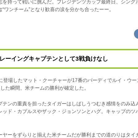
志を持って戦いに挑んだ。プレジデンツカップ最終日、シング
は“ワンチーム”となり歓喜の涙を分かち合ったーー。
はプレーイングキャプテンとして3戦負け
目に登場したマット・クーチャーが17番のバーディでルイ・ウ
とした瞬間、米チームの勝利が確定した。
プテンの重責を担ったタイガーはしばしうつむき感情をのみ込
レッド・カプルスやザック・ジョンソンとハグ。キャップのツ
ーヤーをずらりと揃えた米チームだが勝利までの道のりはタイ