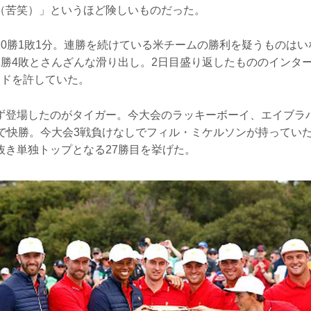
（苦笑）」というほど険しいものだった。
10勝1敗1分。連勝を続けている米チームの勝利を疑うものは
1勝4敗とさんざんな滑り出し。2日目盛り返したもののインタ
ードを許していた。
ず登場したのがタイガー。今大会のラッキーボーイ、エイブラ
2で快勝。今大会3戦負けなしでフィル・ミケルソンが持ってい
抜き単独トップとなる27勝目を挙げた。