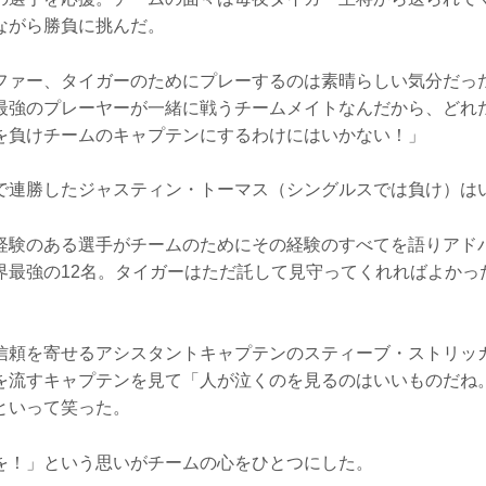
ながら勝負に挑んだ。
ファー、タイガーのためにプレーするのは素晴らしい気分だっ
最強のプレーヤーが一緒に戦うチームメイトなんだから、どれ
を負けチームのキャプテンにするわけにはいかない！」
で連勝したジャスティン・トーマス（シングルスでは負け）は
経験のある選手がチームのためにその経験のすべてを語りアド
界最強の12名。タイガーはただ託して見守ってくれればよかっ
信頼を寄せるアシスタントキャプテンのスティーブ・ストリッ
を流すキャプテンを見て「人が泣くのを見るのはいいものだね
といって笑った。
を！」という思いがチームの心をひとつにした。