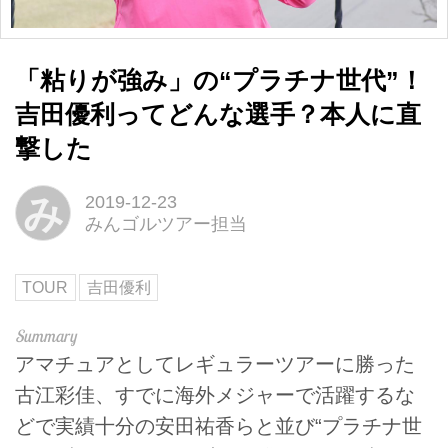
「粘りが強み」の“プラチナ世代”！
吉田優利ってどんな選手？本人に直
撃した
み
2019-12-23
みんゴルツアー担当
TOUR
吉田優利
アマチュアとしてレギュラーツアーに勝った
古江彩佳、すでに海外メジャーで活躍するな
どで実績十分の安田祐香らと並び“プラチナ世