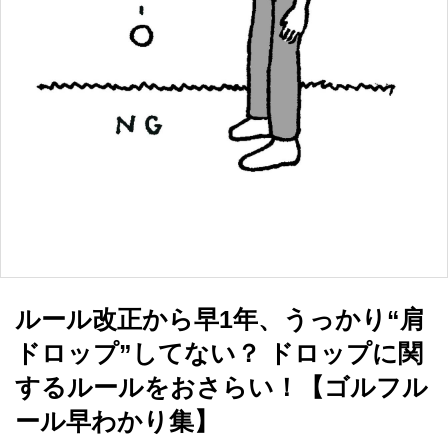
ルール改正から早1年、うっかり“肩
ドロップ”してない？ ドロップに関
するルールをおさらい！【ゴルフル
ール早わかり集】