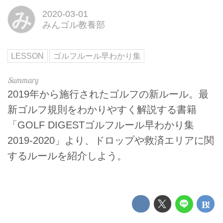
み
2020-03-01
みんゴル教養部
LESSON
ゴルフルール早わかり集
2019年から施行されたゴルフの新ルール。最
新ゴルフ規則をわかりやすく解説する書籍
「GOLF DIGESTゴルフルール早わかり集
2019-2020」より、ドロップや救済エリアに関
するルールを紹介しよう。