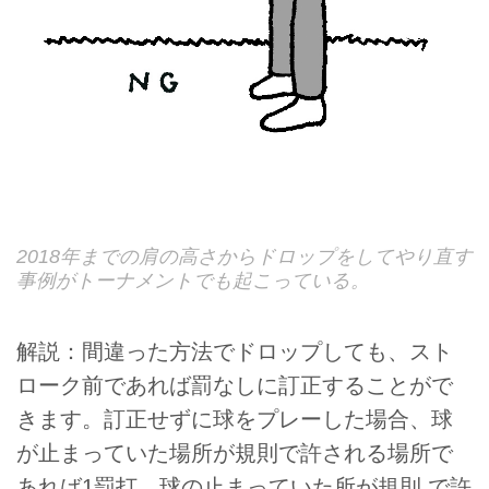
2018年までの肩の高さからドロップをしてやり直す
事例がトーナメントでも起こっている。
解説：間違った方法でドロップしても、スト
ローク前であれば罰なしに訂正することがで
きます。訂正せずに球をプレーした場合、球
が止まっていた場所が規則で許される場所で
あれば1罰打。球の止まっていた所が規則 で許