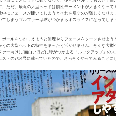
は本当にミスヒットに強くなって、少々芯を外しても大きく曲
す。ただ、最近の大型ヘッドは慣性モーメントが大きくなって
途中にフェースが開いてしまうとそれを戻すのが難しくなりま
いてしまうゴルファーは球がつかまらずスライスになってしま
。ボールをつかまえようと無理やりフェースをターンさせよう
かくの大型ヘッドの特性をまったく活かせません。そんな大型
ファー向けに”面白いほどに球がつかまる「ルックアップ」のス
ェストの7/14号に載っていたので、さっそくやってみることに