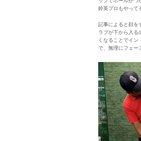
ップでボールがつ
鈴英プロもやって
記事によると顔を
ラブが下から入る
くなることでイン
で、無理にフェー