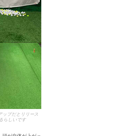
アップだとリリース
るらしいです
。頭が自体が上がっ