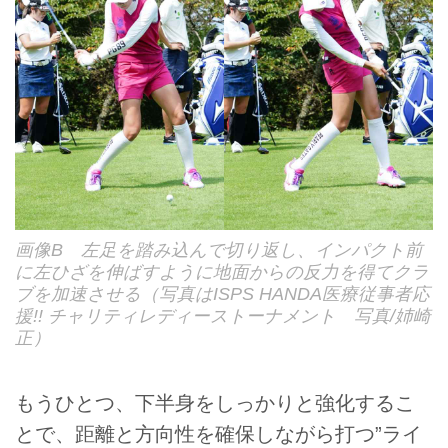
画像B 左足を踏み込んで切り返し、インパクト前
に左ひざを伸ばすように地面からの反力を得てクラ
ブを加速させる（写真はISPS HANDA医療従事者応
援!! チャリティレディーストーナメント 写真/姉崎
正）
もうひとつ、下半身をしっかりと強化するこ
とで、距離と方向性を確保しながら打つ”ライ