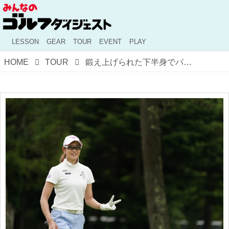
LESSON
GEAR
TOUR
EVENT
PLAY
HOME
TOUR
鍛え上げられた下半身でパワーアップ！ 原英莉花の最新スウィングをプロが解説