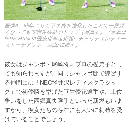
画像A 昨年よりも下半身を強化したことで一段深
くなっても安定度抜群のトップ（写真右）（写真は
ISPS HANDA医療従事者応援!! チャリティレディー
ストーナメント 写真/姉崎正）
彼女はジャンボ・尾崎将司プロの愛弟子とし
ても知られますが、同じジャンボ邸で練習す
る仲間には「NEC軽井沢レディスクラシッ
ク」で初優勝を挙げた笹生優花選手や、上位
争いをした西郷真央選手といった新鋭もいま
すから、彼女たちの存在にも大いに刺激を受
けていることでしょう。