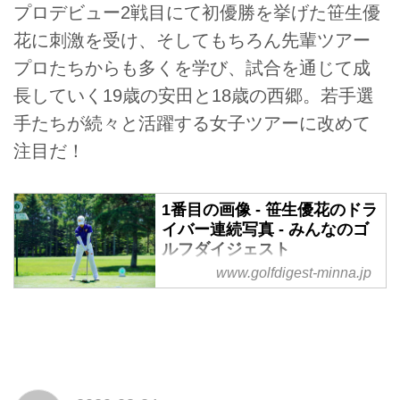
プロデビュー2戦目にて初優勝を挙げた笹生優
花に刺激を受け、そしてもちろん先輩ツアー
プロたちからも多くを学び、試合を通じて成
長していく19歳の安田と18歳の西郷。若手選
手たちが続々と活躍する女子ツアーに改めて
注目だ！
1番目の画像 - 笹生優花のドラ
イバー連続写真 - みんなのゴ
ルフダイジェスト
www.golfdigest-minna.jp