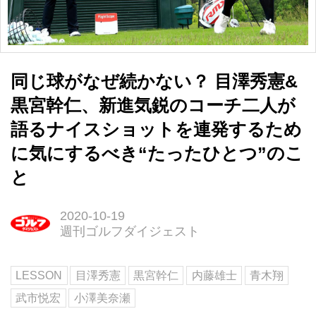
同じ球がなぜ続かない？ 目澤秀憲&
黒宮幹仁、新進気鋭のコーチ二人が
語るナイスショットを連発するため
に気にするべき“たったひとつ”のこ
と
2020-10-19
週刊ゴルフダイジェスト
LESSON
目澤秀憲
黒宮幹仁
内藤雄士
青木翔
武市悦宏
小澤美奈瀬