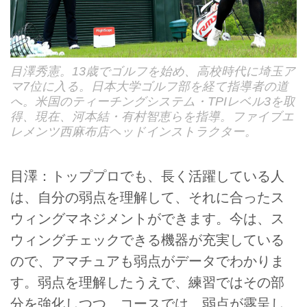
目澤秀憲。13歳でゴルフを始め、高校時代に埼玉ア
マ7位に入る。日本大学ゴルフ部を経て指導者の道
へ。米国のティーチングシステム・TPIレベル3を取
得、現在、河本結・有村智恵らを指導。ファイブエ
レメンツ西麻布店ヘッドインストラクター。
目澤：トッププロでも、長く活躍している人
は、自分の弱点を理解して、それに合ったス
ウィングマネジメントができます。今は、ス
ウィングチェックできる機器が充実している
ので、アマチュアも弱点がデータでわかりま
す。弱点を理解したうえで、練習ではその部
分を強化しつつ、コースでは、弱点が露呈し