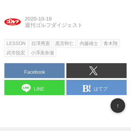
2020-10-19
週刊ゴルフダイジェスト
LESSON
目澤秀憲
黒宮幹仁
内藤雄士
青木翔
武市悦宏
小澤美奈瀬
Facebook
はてブ
LINE
↑