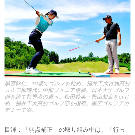
黒宮幹仁。10歳でゴルフを始め、福井工大付属高校
ゴルフ部時代に中部ジュニア優勝。日本大学ゴルフ
部を経て指導者の道へ。松田鈴英・梅山知宏をはじ
め、福井工大高校ゴルフ部を指導。黒宮ゴルフアカ
デミー主宰。
目澤：「弱点補正」の取り組み中は、「行っ