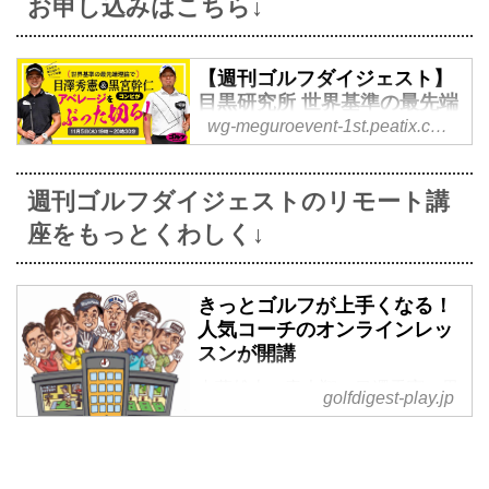
お申し込みはこちら↓
【週刊ゴルフダイジェスト】
目黒研究所 世界基準の最先端
ゴルフ理論で目澤&黒宮コン
wg-meguroevent-1st.peatix.com
ビがアベレージゴルファーを
ぶった切る
週刊ゴルフダイジェストのリモート講
河本結、有村智恵のコーチ・目澤
座をもっとくわしく↓
秀憲、松田鈴英のコーチ・黒宮幹
仁。新進気鋭の若手プロコーチの
２トップとして大活躍している目
きっとゴルフが上手くなる！
澤&amp;黒宮コンビが、世界のト
人気コーチのオンラインレッ
ップコーチが取り組んでいる...
スンが開講
powered by Peatix : More than a
ticket.
内藤雄士・青木翔・目澤秀憲・黒
golfdigest-play.jp
宮幹仁・小澤美奈瀬・武市悦宏ら
人気ゴルフコーチのレッスンを自
宅で受講！質問にもお答えします