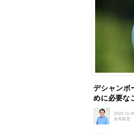
デシャンボ
めに必要な
2020-11-0
永井延宏