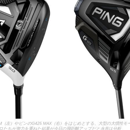
M（左）やピンのG425 MAX（右）をはじめとする、大型の大慣性
ロたちが努力を重ねた結果が今日の飛距離アップだと永井は分析