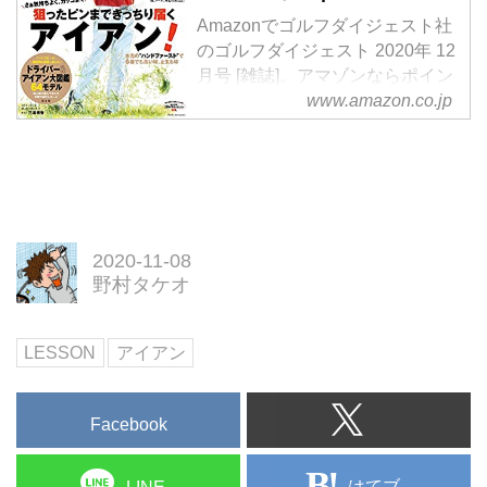
Amazonでゴルフダイジェスト社
のゴルフダイジェスト 2020年 12
月号 [雑誌]。アマゾンならポイン
www.amazon.co.jp
ト還元本が多数。一度購入いただ
いた電子書籍は、Kindleおよび
Fire端末、スマートフォンやタブ
レットなど、様々な端末でもお楽
しみいただけます。
2020-11-08
野村タケオ
LESSON
アイアン
Facebook
はてブ