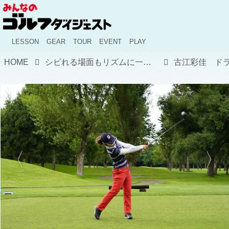
LESSON
GEAR
TOUR
EVENT
PLAY
HOME
シビれる場面もリズムに一切狂いなし！ 古江彩佳の「回転力」スウィングをプロが分析