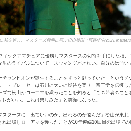
袖を通し、マスターズ優勝に喜ぶ松山英樹（写真提供/2021 Master
シフィックアマチュアに優勝しマスターズの切符を手にした頃、
級生のライバルについて「スウィングがきれい。自分のは汚い
ーチャンピオンが誕生することをずっと願っていた」というメ
リー・プレーヤーは石川に大いに期待を寄せ「帝王学を伝授し
ーズで松山がローアマを獲ったことを知ると「この若者のこと
キレがいい。これは楽しみだ」と笑顔になった。
マスターズに）出ていいのか、出れるのか悩んだ」松山が東北
され出場しローアマを獲ったことが10年連続10回目の出場で