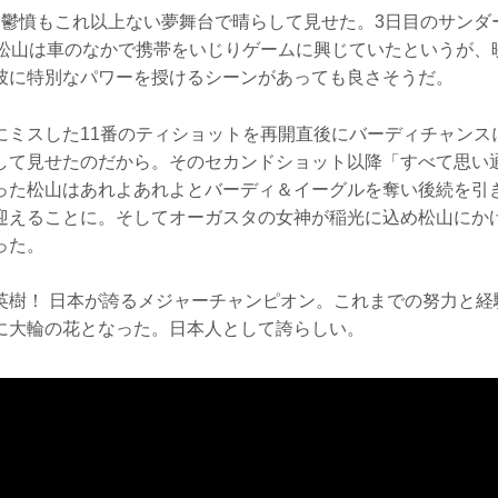
た鬱憤もこれ以上ない夢舞台で晴らして見せた。3日目のサンダ
き松山は車のなかで携帯をいじりゲームに興じていたというが、
彼に特別なパワーを授けるシーンがあっても良さそうだ。
にミスした11番のティショットを再開直後にバーディチャンス
して見せたのだから。そのセカンドショット以降「すべて思い
った松山はあれよあれよとバーディ＆イーグルを奪い後続を引
迎えることに。そしてオーガスタの女神が稲光に込め松山にか
った。
英樹！ 日本が誇るメジャーチャンピオン。これまでの努力と経
に大輪の花となった。日本人として誇らしい。