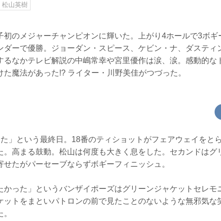
松山英樹
子初のメジャーチャンピオンに輝いた。上がり4ホールで3ボギ
ンダーで優勝。ジョーダン・スピース、ケビン・ナ、ダスティ
するなかテレビ解説の中嶋常幸や宮里優作は涙、涙。感動的な
た魔法があった!? ライター・川野美佳がつづった。
いた」という最終日。18番のティショットがフェアウェイをと
た。高まる鼓動。松山は何度も大きく息をした。セカンドはグ
寄せたがパーセーブならずボギーフィニッシュ。
たかった」というバンザイポーズはグリーンジャケットセレモ
ケットをまといパトロンの前で見たことのないような無邪気な
た。