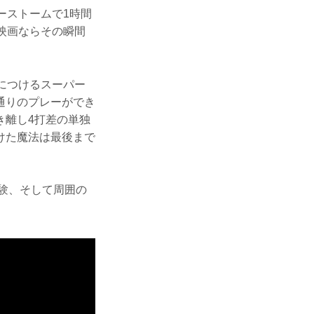
ーストームで1時間
映画ならその瞬間
につけるスーパー
通りのプレーができ
き離し4打差の単独
けた魔法は最後まで
験、そして周囲の