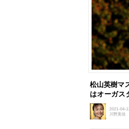
松山英樹マ
はオーガス
2021-04-1
川野美佳