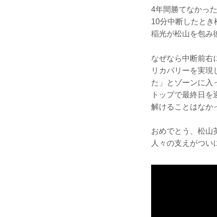
4年間勝てなかっ
10分中断したと
稲光が松山を包み
なぜなら中断前右
リカバリーを実現
た」とゾーンに入
トップで最終日を
解けることはなか
おめでとう、松山
人々の支えがつい