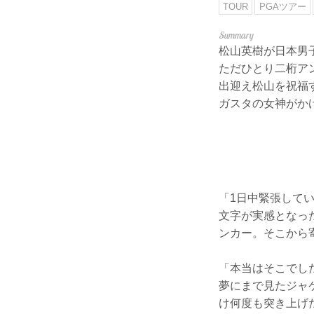
TOUR
PGAツアー
松山英樹が日本男
ただひとり二桁ア
出迎え松山を祝福
ガスタの女神がかけ
「1日中緊張して
文字が実感となっ
ンカー。そこから
「本当はそこでし
夢にまで見たジャ
け何度も突き上げ