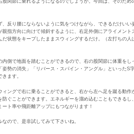
右股関節に乗れるようになるのでしょうか。今回は、そのため
ず、反り腰にならないように気をつけながら、できるだけいい
が親指方向に向けて傾斜するように、右足外側にアライメント
んだ状態をキープしたままスウィングするだけ。（左打ちの人
の内側で地面を踏むことができるので、右の股関節に体重をし
「姿勢の消失」「リバース・スパイン・アングル」といったS
できます。
ウィングで右に乗ることができると、右から左へ足を蹴る動作
を防ぐことができます。エネルギーを溜め込むこともできるし
ミート率や飛距離アップにもつながります！
ルなので、是非試してみて下さいね。