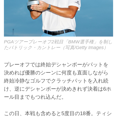
PGAツアープレーオフ2戦目「BMW選手権」を制し
たパトリック・カントレー（写真/Getty Images）
プレーオフでは終始デシャンボーがパットを
決めれば優勝のシーンに何度も直面しながら
終始冷静なゴルフでクラッチパットを入れ続
け、逆にデシャンボーが決めきれず決着は6ホ
ール目までもつれ込んだ。
この日、本戦も含めると5度目の18番。ティシ