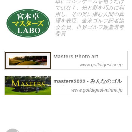
単にゴルフゲームを追うだけ
ではなく、光と影を巧みに利
用し、その奥に潜む人間の真
理を表現。全米ゴルフ記者協
会会員、世界ゴルフ殿堂選考
委員
Masters Photo art
Collection | ゴルフダイジェ
www.golfdigest.co.jp
スト社
感動を飾る。写真家・宮本卓が厳
masters2022 - みんなのゴル
選したマスターズトーナメントの
フダイジェスト
www.golfdigest-minna.jp
美しい写真作品を、額装してゴル
masters2022 の記事一覧 - 最先端
ファーにとって特別で憧れのマス
のツアー情報からギア情報、上達
ターズ。これまで、オーガスタナ
に役立つレッスン情報まで。ゴル
ショナルでしか入手できなかった
フをもっと深く、もっと楽しみた
オフィシャル写真を、日本の皆様
い人のための、ゴルフダイジェス
がお求めできるようになりまし
トが運営するウェブメディアで