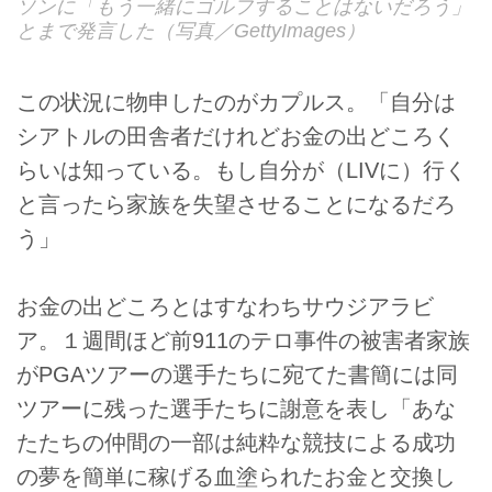
ソンに「もう一緒にゴルフすることはないだろう」
とまで発言した（写真／GettyImages）
この状況に物申したのがカプルス。「自分は
シアトルの田舎者だけれどお金の出どころく
らいは知っている。もし自分が（LIVに）行く
と言ったら家族を失望させることになるだろ
う」
お金の出どころとはすなわちサウジアラビ
ア。１週間ほど前911のテロ事件の被害者家族
がPGAツアーの選手たちに宛てた書簡には同
ツアーに残った選手たちに謝意を表し「あな
たたちの仲間の一部は純粋な競技による成功
の夢を簡単に稼げる血塗られたお金と交換し