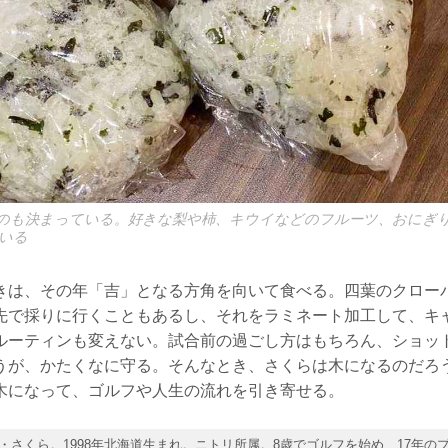
のも決まっている。好きな梨や柿、キウイなどのフルーツ、おにぎ
いる
きは、その年「吉」となる方角を向いて食べる。四葉のクロー
先で採りに行くこともあるし、それをラミネート加工して、キ
ルーティンも変えない。試合前の過ごし方はもちろん、ショッ
うが、かたくなに守る。そんなとき、さくらは木になるのだろ
木になって、ゴルフや人生の流れを引き寄せる。
・さくら。1998年北海道生まれ。ニトリ所属。8歳でゴルフを始め、17年の