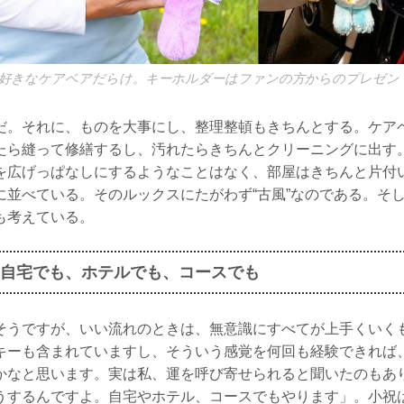
好きなケアベアだらけ。キーホルダーはファンの方からのプレゼン
だ。それに、ものを大事にし、整理整頓もきちんとする。ケア
たら縫って修繕するし、汚れたらきちんとクリーニングに出す
を広げっぱなしにするようなことはなく、部屋はきちんと片付
に並べている。そのルックスにたがわず“古風”なのである。そ
も考えている。
自宅でも、ホテルでも、コースでも
そうですが、いい流れのときは、無意識にすべてが上手くいく
キーも含まれていますし、そういう感覚を何回も経験できれば
かなと思います。実は私、運を呼び寄せられると聞いたのもあ
うするんですよ。自宅やホテル、コースでもやります」。小祝