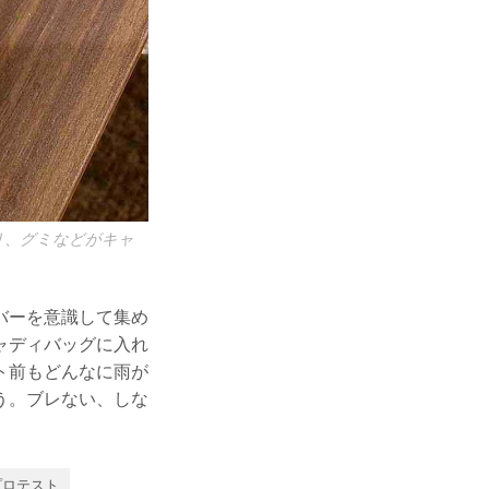
り、グミなどがキャ
バーを意識して集め
ャディバッグに入れ
ト前もどんなに雨が
う。ブレない、しな
プロテスト