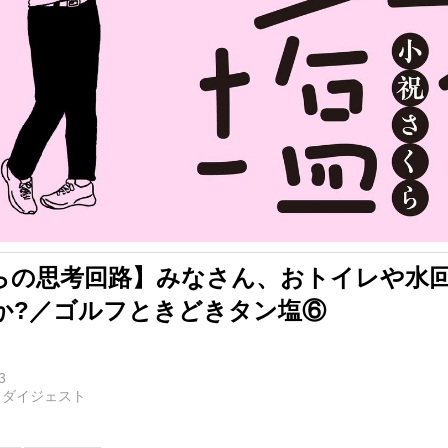
らの思考回路】みなさん、おトイレや水
か?／ゴルフときどきタン塩⑥
3
フダイジェスト