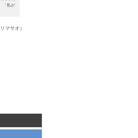
。「私が
ギリマサオ）