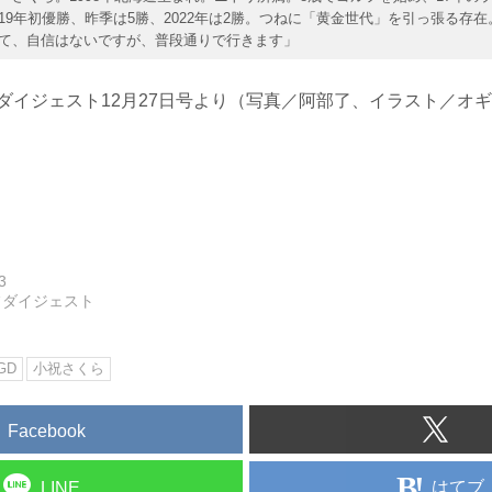
19年初優勝、昨季は5勝、2022年は2勝。つねに「黄金世代」を引っ張る存在
て、自信はないですが、普段通りで行きます」
フダイジェスト12月27日号より（写真／阿部了、イラスト／オ
3
フダイジェスト
GD
小祝さくら
Facebook
はてブ
LINE