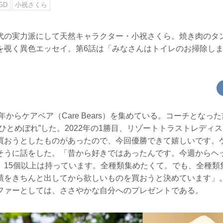
GD
小祝さくら
代の実力派にして天然キャラクター・小祝さくら。焼き肉のタ
を覗く異色エッセイ。第6話は「みなさんはトイレのお掃除しま
2年からケアベア（Care Bears）を集めている。コーチとなっ
ひとめぼれ”した。2022年の1勝目、リゾートトラストレディ
買おうとしたものがあったので、今回優勝できて嬉しいです。
そうに話をした。「昔から好きではあったんです。今週からヘ
、15個以上は持っています。全種類集めたくて。でも、全種類
績をきちんと出してから欲しいものを買おうと決めています」
ファーとしては、ささやかな自分へのプレゼントである。